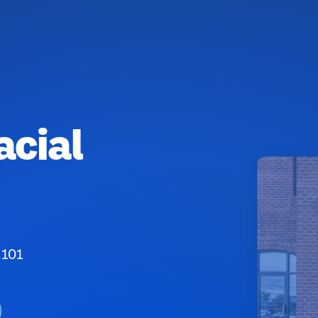
acial
2101