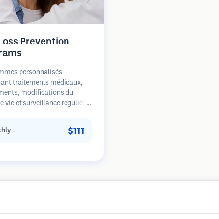
 Loss Prevention
rams
mmes personnalisés
ant traitements médicaux,
ments, modifications du
 vie et surveillance régulière
s patients aux premiers
de la perte de cheveux. Focus
$111
hly
prévention plutôt que la
ation.