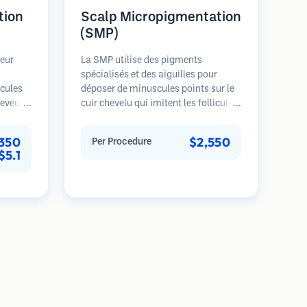
tion
Scalp Micropigmentation
(SMP)
teur
La SMP utilise des pigments
spécialisés et des aiguilles pour
icules
déposer de minuscules points sur le
ceveurs
cuir chevelu qui imitent les follicules
offre un
pileux. Cela crée l'illusion d'une tête
fondeur,
de cheveux plus pleine ou d'une tête
,350
$2,550
Per Procedure
s
rasée de près. La procédure nécessite
$5.1
2-4 séances et les résultats peuvent
 plus
durer 3-5 ans avant de nécessiter des
apide.
retouches.