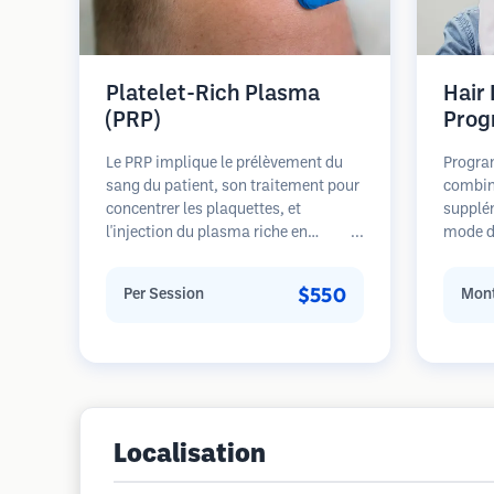
Platelet-Rich Plasma
Hair
(PRP)
Prog
Le PRP implique le prélèvement du
Progra
sang du patient, son traitement pour
combin
concentrer les plaquettes, et
supplé
l'injection du plasma riche en
mode de
plaquettes dans les zones de perte de
pour le
cheveux. Les facteurs de croissance
stades 
$550
Per Session
Mont
dans les plaquettes peuvent stimuler
sur la 
les follicules dormants, améliorer
restaur
l'épaisseur des cheveux et ralentir la
progression de la perte de cheveux.
Plusieurs séances sont généralement
nécessaires.
Localisation