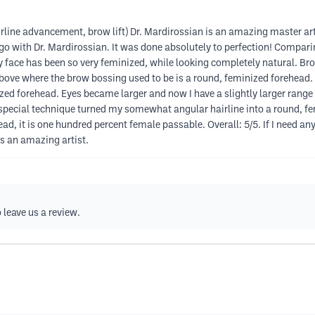
ne advancement, brow lift) Dr. Mardirossian is an amazing master artist
go with Dr. Mardirossian. It was done absolutely to perfection! Compari
my face has been so very feminized, while looking completely natural. B
bove where the brow bossing used to be is a round, feminized forehead. B
ed forehead. Eyes became larger and now I have a slightly larger range o
 special technique turned my somewhat angular hairline into a round, fem
d, it is one hundred percent female passable. Overall: 5/5. If I need any
is an amazing artist.
 leave us a review.