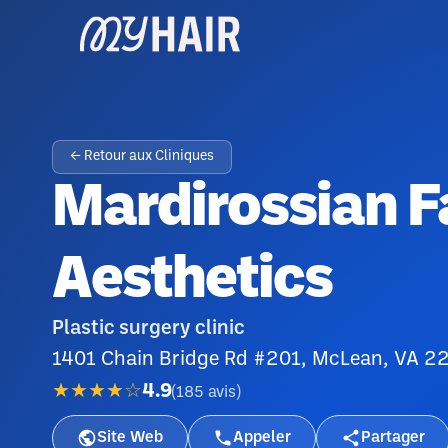
← Retour aux Cliniques
Mardirossian F
Aesthetics
Plastic surgery clinic
1401 Chain Bridge Rd #201, McLean, VA 2
★★★★☆
4.9
(
185
avis
)
Site Web
Appeler
Partager