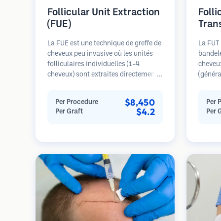
Follicular Unit Extraction
Folli
(FUE)
Tran
La FUE est une technique de greffe de
La FUT 
cheveux peu invasive où les unités
bandele
folliculaires individuelles (1-4
cheveu
cheveux) sont extraites directement
(généra
de la zone donneuse à l'aide de
est ens
micro-poinçons (0,7-1,0mm). Les
microsc
$8,450
Per Procedure
Per 
follicules sont ensuite implantés
individ
$4.2
Per Graft
Per 
dans les sites receveurs des zones
transpl
dégarnies. Cette méthode laisse de
receveu
minuscules cicatrices à peine
général
visibles et permet une guérison plus
seule s
rapide par rapport aux méthodes de
cicatric
prélèvement en bandelette.