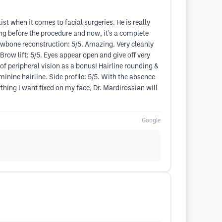
 when it comes to facial surgeries. He is really
ng before the procedure and now, it's a complete
rowbone reconstruction: 5/5. Amazing. Very cleanly
row lift: 5/5. Eyes appear open and give off very
f peripheral vision as a bonus! Hairline rounding &
inine hairline. Side profile: 5/5. With the absence
thing I want fixed on my face, Dr. Mardirossian will
Google