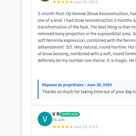
★★★★★
June 30, 2025
3-month Post-Op Review (Brow Reconstruction, hairli
one of a kind. I had brow reconstruction 3 months a
transformation of the face. The best thing is that 
removed bony projection in the supraorbital area. A
soft feminine expression, combined with the feminiz
advancement: 5/5. Very natural, round hairline. His
of brow bossing, combined with a soft, round forehea
definitely be my number one choice. It is magic. He 
Réponse du propriétaire
• June 30, 2025
Thanks so much for taking time out of your day to
V R
Guide Local
26
avis
★★★★★
June 23, 2025