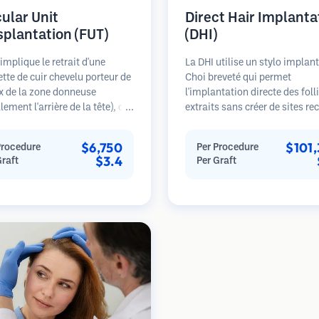
cular Unit
Direct Hair Implanta
splantation (FUT)
(DHI)
implique le retrait d'une
La DHI utilise un stylo implan
tte de cuir chevelu porteur de
Choi breveté qui permet
x de la zone donneuse
l'implantation directe des foll
lement l'arrière de la tête), qui
extraits sans créer de sites re
uite disséquée sous
au préalable. Cette technique 
opes en unités folliculaires
contrôle plus précis de la pro
$6,750
$101
Procedure
Per Procedure
uelles. Ces unités sont
de la direction et de l'angle de
$3.4
Graft
Per Graft
antées dans la zone
cheveux implantés, offrant
se. Cette méthode produit
potentiellement des résultats
ement plus de greffons en une
denses et une guérison plus r
éance mais laisse une
e linéaire.