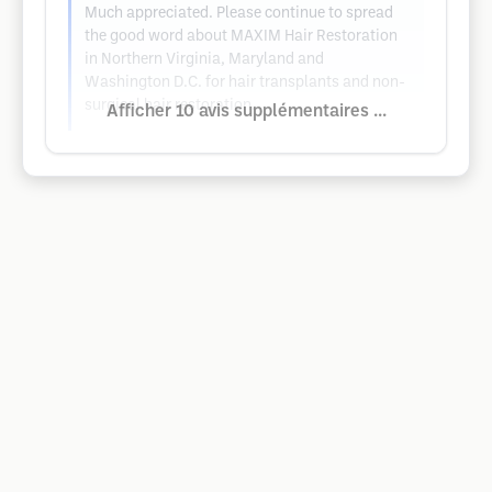
Much appreciated. Please continue to spread
the good word about MAXIM Hair Restoration
in Northern Virginia, Maryland and
Washington D.C. for hair transplants and non-
surgical hair restoration.
Afficher 10 avis supplémentaires ...