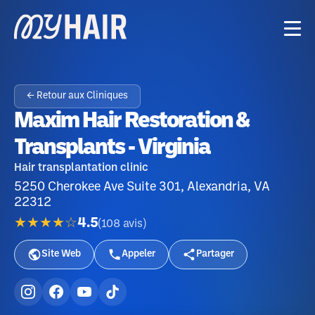
← Retour aux Cliniques
Maxim Hair Restoration &
Transplants - Virginia
Hair transplantation clinic
5250 Cherokee Ave Suite 301, Alexandria, VA
22312
★★★★☆
4.5
(
108
avis
)
Site Web
Appeler
Partager