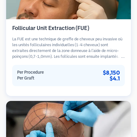
Follicular Unit Extraction (FUE)
La FUE est une technique de greffe de cheveux peu invasive où
les unités folliculaires individuelles (1-4 cheveux) sont
extraites directement de la zone donneuse à l'aide de micro-
poinçons (0,7-1,0mm). Les follicules sont ensuite implantés
dans les sites receveurs des zones dégarnies. Cette méthode
laisse de minuscules cicatrices à peine visibles et permet une
$8,150
Per Procedure
guérison plus rapide par rapport aux méthodes de prélèvement
$4.1
Per Graft
en bandelette.