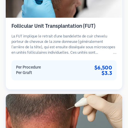
Follicular Unit Transplantation (FUT)
La FUT implique le retrait d'une bandelette de cuir chevelu
porteur de cheveux de la zone donneuse (généralement
l'arrière de la tête), qui est ensuite disséquée sous microscopes
en unités folliculaires individuelles. Ces unités sont
transplantées dans la zone receveuse. Cette méthode produit
généralement plus de greffons en une seule séance mais laisse
$6,500
Per Procedure
une cicatrice linéaire.
$3.3
Per Graft