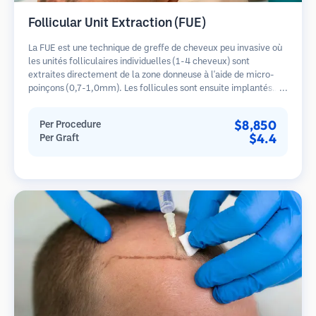
Follicular Unit Extraction (FUE)
La FUE est une technique de greffe de cheveux peu invasive où
les unités folliculaires individuelles (1-4 cheveux) sont
extraites directement de la zone donneuse à l'aide de micro-
poinçons (0,7-1,0mm). Les follicules sont ensuite implantés
dans les sites receveurs des zones dégarnies. Cette méthode
laisse de minuscules cicatrices à peine visibles et permet une
$8,850
Per Procedure
guérison plus rapide par rapport aux méthodes de prélèvement
$4.4
Per Graft
en bandelette.