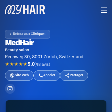
← Retour aux Cliniques
MedHair
Beauty salon
Rennweg 30, 8001 Zürich, Switzerland
★★★★★
5.0
(
48
avis
)
Site Web
Appeler
Partager