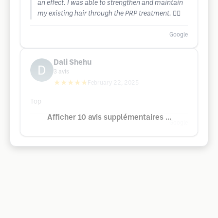
an effect. I was able to strengthen and maintain
my existing hair through the PRP treatment. 👌🏼
Google
Dali Shehu
3
avis
★★★★★
February 22, 2025
Top
Afficher 10 avis supplémentaires ...
Google