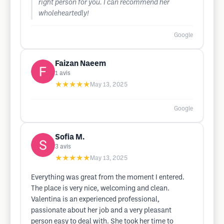
right person for you. I can recommend her
wholeheartedly!
Google
Faizan Naeem
1
avis
★★★★★
May 13, 2025
Google
Sofia M.
3
avis
★★★★★
May 13, 2025
Everything was great from the moment I entered.
The place is very nice, welcoming and clean.
Valentina is an experienced professional,
passionate about her job and a very pleasant
person easy to deal with. She took her time to