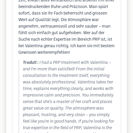
Zeit, erklärt alles verständlich und arbeitet mit einer
beeindruckenden Ruhe und Präzision. Man spürt
sofort, dass sie ihr Fach beherrscht und grossen
Wert auf Qualität legt. Die Atmosphäre war
angenehm, vertrauensvoll und sehr sauber – man
fühlt sich einfach gut aufgehoben. Wer auf der
Suche nach echter Expertise im Bereich PRP ist, ist
bei Valentina genau richtig. Ich kann sie mit bestem
Gewissen weiterempfehlen!
Traduit :
I had a PRP treatment with Valentina –
and I'm more than satisfied! From the initial
consultation to the treatment itself, everything
was absolutely professional. Valentina takes her
time, explains everything clearly, and works with
impressive calm and precision. You immediately
sense that she's a master of her craft and places
great value on quality. The atmosphere was
pleasant, trusting, and very clean – you simply
feel like you're in good hands. If you're looking for
true expertise in the field of PRP, Valentina is the