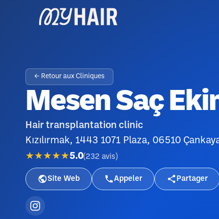
← Retour aux Cliniques
Mesen Saç Eki
Hair transplantation clinic
Kızılırmak, 1443 1071 Plaza, 06510 Çankay
★★★★★
5.0
(
232
avis
)
Site Web
Appeler
Partager