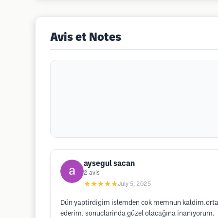
Avis et Notes
aysegul sacan
2
avis
★★★★★
July 5, 2025
Dün yaptirdigim islemden cok memnun kaldim.ortam 
ederim. sonuclarinda güzel olacağına inanıyorum.