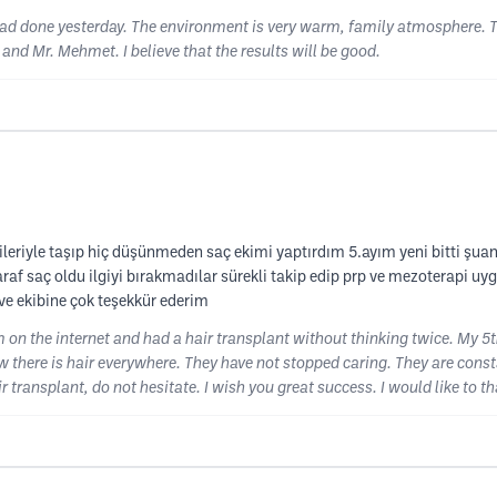
 had done yesterday. The environment is very warm, family atmosphere.
 and Mr. Mehmet. I believe that the results will be good.
leriyle taşıp hiç düşünmeden saç ekimi yaptırdım 5.ayım yeni bitti şu
f saç oldu ilgiyi bırakmadılar sürekli takip edip prp ve mezoterapi uyg
ve ekibine çok teşekkür ederim
on the internet and had a hair transplant without thinking twice. My 5th
ow there is hair everywhere. They have not stopped caring. They are con
ir transplant, do not hesitate. I wish you great success. I would like to