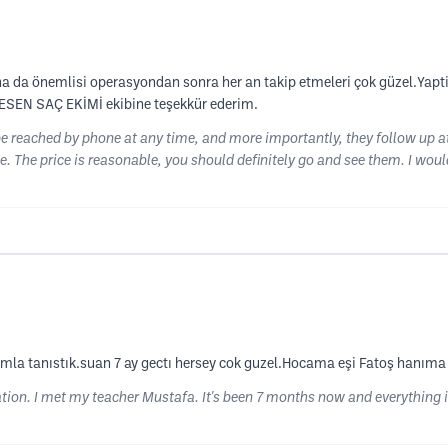
daha da önemlisi operasyondan sonra her an takip etmeleri çok güzel.Yapt
MESEN SAÇ EKİMİ ekibine teşekkür ederim.
an be reached by phone at any time, and more importantly, they follow up a
 me. The price is reasonable, you should definitely go and see them. I
la tanıstık.suan 7 ay gectı hersey cok guzel.Hocama eşi Fatoş hanıma 
ation. I met my teacher Mustafa. It's been 7 months now and everything i