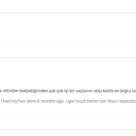
ettirdim beklediğimden çok çok iyi bir saçlarım oldu kalite ve doğru luğ
 I had my hair done 6 months ago. I got much better hair than I expected. 