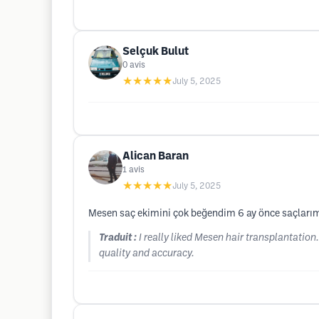
Selçuk Bulut
0
avis
★★★★★
July 5, 2025
Alican Baran
1
avis
★★★★★
July 5, 2025
Mesen saç ekimini çok beğendim 6 ay önce saçlarımı 
Traduit :
I really liked Mesen hair transplantation.
quality and accuracy.