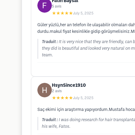
Fatih Baysal
5
avis
★★★★★
July 5, 2025
Güler yüzlü,her an telefon ile ulaşabilir olmaları 
durdu.makul fiyat kesinlikle gidip görüşmelisiniz.
Traduit :
It is very nice that they are friendly, c
they did is beautiful and looked very natural on
team.
HsynSince1910
2
avis
★★★★★
July 5, 2025
Saç ekimi için araştırma yapıyordum.Mustafa hocam
Traduit :
I was doing research for hair transplant
his wife, Fatos.