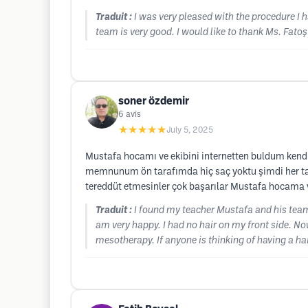
Traduit :
I was very pleased with the procedure I
team is very good. I would like to thank Ms. Fatoş
soner özdemir
6
avis
★★★★★
July 5, 2025
Mustafa hocamı ve ekibini internetten buldum kendi
memnunum ön tarafımda hiç saç yoktu şimdi her tara
tereddüt etmesinler çok başarılar Mustafa hocama 
Traduit :
I found my teacher Mustafa and his team 
am very happy. I had no hair on my front side. N
mesotherapy. If anyone is thinking of having a ha