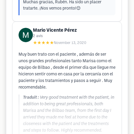
Muchas gracias, Rubén. Ha sido un placer
tratarte. ¡Nos vemos pronto!😊
Mario Vicente Pérez
2
avis
★★★★★
November 13, 2020
Muy buen trato con el paciente , además de ser
unos grandes profesionales tanto Marisa como el
equipo de Bilbao , desde el primer día que llegue me
hicieron sentir como en casa por la cercanía con el
paciente y los tratamientos y pasos a seguir . Muy
recomendable.
Traduit :
Very good treatment with the patient, in
addition to being great professionals, both
Marisa and the Bilbao team, from the first day I
arrived they made me feel at home due to the
closeness with the patient and the treatments
and steps to follow. Highly recommended.