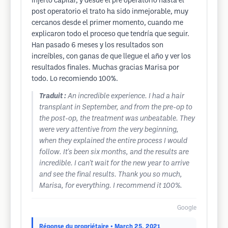
injerto capilar, y desde el pre operatorio hasta el
post operatorio el trato ha sido inmejorable, muy
cercanos desde el primer momento, cuando me
explicaron todo el proceso que tendría que seguir.
Han pasado 6 meses y los resultados son
increíbles, con ganas de que llegue el año y ver los
resultados finales. Muchas gracias Marisa por
todo. Lo recomiendo 100%.
Traduit :
An incredible experience. I had a hair
transplant in September, and from the pre-op to
the post-op, the treatment was unbeatable. They
were very attentive from the very beginning,
when they explained the entire process I would
follow. It's been six months, and the results are
incredible. I can't wait for the new year to arrive
and see the final results. Thank you so much,
Marisa, for everything. I recommend it 100%.
Google
Réponse du propriétaire
• March 25, 2021