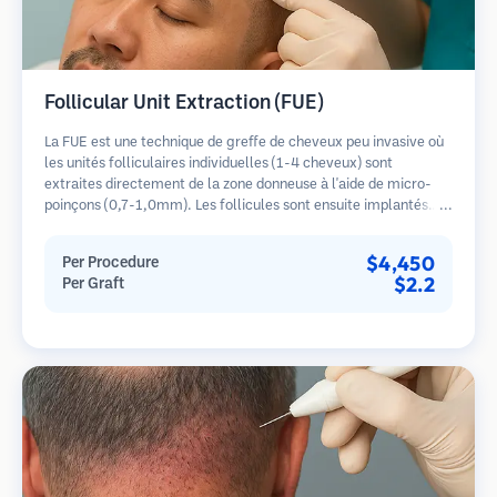
Follicular Unit Extraction (FUE)
La FUE est une technique de greffe de cheveux peu invasive où
les unités folliculaires individuelles (1-4 cheveux) sont
extraites directement de la zone donneuse à l'aide de micro-
poinçons (0,7-1,0mm). Les follicules sont ensuite implantés
dans les sites receveurs des zones dégarnies. Cette méthode
laisse de minuscules cicatrices à peine visibles et permet une
$4,450
Per Procedure
guérison plus rapide par rapport aux méthodes de prélèvement
$2.2
Per Graft
en bandelette.