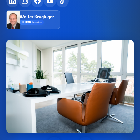
Walter Krugluger
ISHRS
·
Member