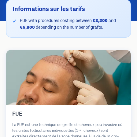
Informations sur les tarifs
FUE with procedures costing between
€3,200
and
€6,800
depending on the number of grafts.
FUE
La FUE est une technique de greffe de cheveux peu invasive où
les unités folliculaires individuelles (1-4 cheveux) sont
extraites directement de la zone donneuse à l'aide de micro-