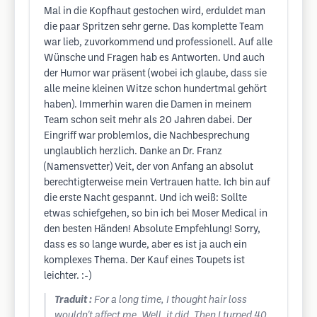
Mal in die Kopfhaut gestochen wird, erduldet man
die paar Spritzen sehr gerne. Das komplette Team
war lieb, zuvorkommend und professionell. Auf alle
Wünsche und Fragen hab es Antworten. Und auch
der Humor war präsent (wobei ich glaube, dass sie
alle meine kleinen Witze schon hundertmal gehört
haben). Immerhin waren die Damen in meinem
Team schon seit mehr als 20 Jahren dabei. Der
Eingriff war problemlos, die Nachbesprechung
unglaublich herzlich. Danke an Dr. Franz
(Namensvetter) Veit, der von Anfang an absolut
berechtigterweise mein Vertrauen hatte. Ich bin auf
die erste Nacht gespannt. Und ich weiß: Sollte
etwas schiefgehen, so bin ich bei Moser Medical in
den besten Händen! Absolute Empfehlung! Sorry,
dass es so lange wurde, aber es ist ja auch ein
komplexes Thema. Der Kauf eines Toupets ist
leichter. :-)
Traduit :
For a long time, I thought hair loss
wouldn't affect me. Well, it did. Then I turned 40