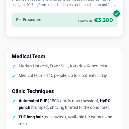
poinçons (0,7-1,0mm). Les follicules sont ensuite implantés
dans les sites receveurs des zones dégarnies. Cette méthode
laisse de minuscules cicatrices à peine visibles et permet une
€3,200
Per Procedure
à partir de
guérison plus rapide par rapport aux méthodes de prélèvement
en bandelette.
Medical Team
Markus Horacek, Franz Veit, Katarina Kopernicka
Medical team of 15 people, up to 3 patients a day
Clinic Techniques
Automated FUE
(2500 grafts max / session),
HyRO
punch
(trumpet), shaving limited to the donor area
FUE long hair
(no shaving), available for women and
men