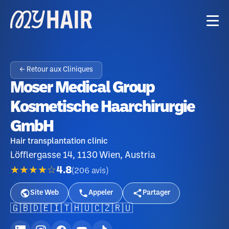
← Retour aux Cliniques
Moser Medical Group
Kosmetische Haarchirurgie
GmbH
Hair transplantation clinic
Löfflergasse 14, 1130 Wien, Austria
★★★★☆
4.8
(
206
avis
)
Site Web
Appeler
Partager
🇬🇧
🇩🇪
🇮🇹
🇭🇺
🇨🇿
🇷🇺