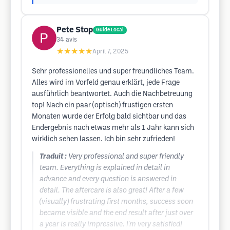
Pete Stop
Guide Local
34
avis
★★★★★
April 7, 2025
Sehr professionelles und super freundliches Team.
Alles wird im Vorfeld genau erklärt, jede Frage
ausführlich beantwortet. Auch die Nachbetreuung
top! Nach ein paar (optisch) frustigen ersten
Monaten wurde der Erfolg bald sichtbar und das
Endergebnis nach etwas mehr als 1 Jahr kann sich
wirklich sehen lassen. Ich bin sehr zufrieden!
Traduit :
Very professional and super friendly
team. Everything is explained in detail in
advance and every question is answered in
detail. The aftercare is also great! After a few
(visually) frustrating first months, success soon
became visible and the end result after just over
a year is really impressive. I'm very satisfied!