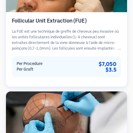
Follicular Unit Extraction (FUE)
La FUE est une technique de greffe de cheveux peu invasive où
les unités folliculaires individuelles (1-4 cheveux) sont
extraites directement de la zone donneuse à l'aide de micro-
poinçons (0,7-1,0mm). Les follicules sont ensuite implantés
dans les sites receveurs des zones dégarnies. Cette méthode
laisse de minuscules cicatrices à peine visibles et permet une
$7,050
Per Procedure
guérison plus rapide par rapport aux méthodes de prélèvement
$3.5
Per Graft
en bandelette.