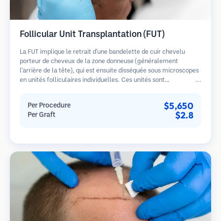
Follicular Unit Transplantation (FUT)
La FUT implique le retrait d'une bandelette de cuir chevelu
porteur de cheveux de la zone donneuse (généralement
l'arrière de la tête), qui est ensuite disséquée sous microscopes
en unités folliculaires individuelles. Ces unités sont
transplantées dans la zone receveuse. Cette méthode produit
généralement plus de greffons en une seule séance mais laisse
$5,650
Per Procedure
une cicatrice linéaire.
$2.8
Per Graft