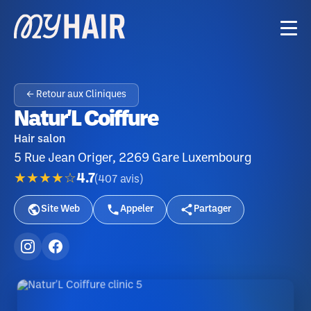
← Retour aux Cliniques
Natur'L Coiffure
Hair salon
5 Rue Jean Origer, 2269 Gare Luxembourg
★★★★☆
4.7
(
407
avis
)
Site Web
Appeler
Partager