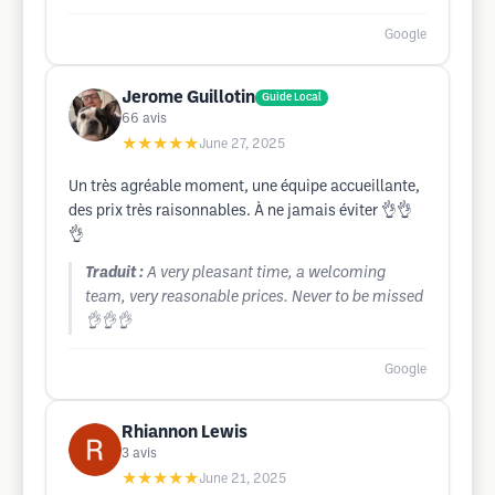
Google
Jerome Guillotin
Guide Local
66
avis
★★★★★
June 27, 2025
Un très agréable moment, une équipe accueillante,
des prix très raisonnables. À ne jamais éviter 👌👌
👌
Traduit :
A very pleasant time, a welcoming
team, very reasonable prices. Never to be missed
👌👌👌
Google
Rhiannon Lewis
3
avis
★★★★★
June 21, 2025