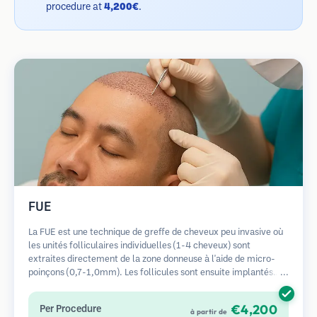
procedure at
4,200€
.
FUE
La FUE est une technique de greffe de cheveux peu invasive où
les unités folliculaires individuelles (1-4 cheveux) sont
extraites directement de la zone donneuse à l'aide de micro-
poinçons (0,7-1,0mm). Les follicules sont ensuite implantés
dans les sites receveurs des zones dégarnies. Cette méthode
laisse de minuscules cicatrices à peine visibles et permet une
€4,200
Per Procedure
à partir de
guérison plus rapide par rapport aux méthodes de prélèvement