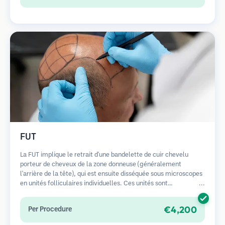
en bandelette.
FUT
La FUT implique le retrait d'une bandelette de cuir chevelu
porteur de cheveux de la zone donneuse (généralement
l'arrière de la tête), qui est ensuite disséquée sous microscopes
en unités folliculaires individuelles. Ces unités sont
transplantées dans la zone receveuse. Cette méthode produit
généralement plus de greffons en une seule séance mais laisse
€4,200
Per Procedure
une cicatrice linéaire.