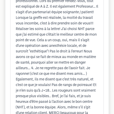
professionnel. Lors du premier rendez-vous, tout
est expliqué de A à Z. Il est également Professeur… Il
s’agit d’un partenariat équipe soignante / patient!
Lorsque la greffe est réalisée, la moitié du travail
vous incombe, c’est à dire prendre soin de vous!!!
Réaliser les soins à la lettre! J’ai choisi NHT parce
que j’ai estimé que c’était le meilleur centre de mon
point de vue. Cela a un coup, oui, mais il s’agit
d’une opération avec anesthésie locale, et de
surcroît "esthétique"! Pas le droit à l’erreur! Nous
avons ce qui se fait de mieux au monde en matière
de santé, pourquoi aller se mettre en danger
ailleurs… 4. Je ne regrette pas de l’avoir fait. Je
rayonne! (c’est ce que me disent mes amis… )
Egalement, ils me disent que c’est très naturel, et
c’est ce que je voulais! Pas de rangs de poireaux! Et
je n’en suis qu’à J+18.. Les rougeurs sont vraiment
presque plus visibles.. Bref, je l’ai fais, et je suis
heureux d’être passé à l’action avec le bon centre
(NHT), et la bonne équipe. Alors, même s’il s’git
d’une relation client, MERCI beaucoup pour la