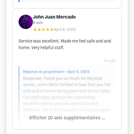
John Juan Mercado
8
avis
★★★★★
April 8, 2025
Service was excellent. Made me feel safe and and
home. Very helpful staff.
Google
Réponse du propriétaire
• April 9, 2025
Response: Thank you so much for the kind
words, John! We're thrilled to hear that you felt
safe and at home during your visit to our clinic.
Our staff takes great pride in providing
excellent service and we appreciate your
feedback. We look forward to seeing you again
soon!
Afficher 10 avis supplémentaires ...