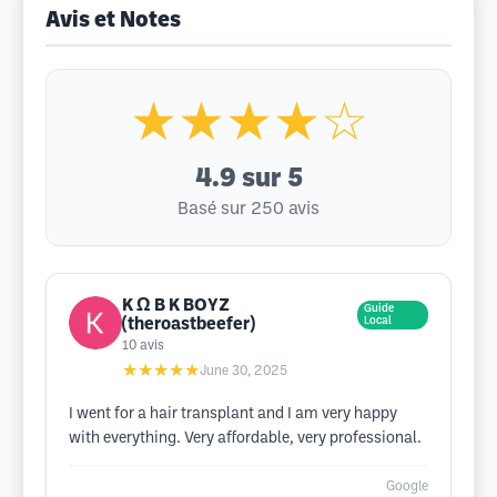
Avis et Notes
★★★★☆
4.9
sur 5
Basé sur 250 avis
K Ω B K BOYZ
Guide
(theroastbeefer)
Local
10
avis
★★★★★
June 30, 2025
I went for a hair transplant and I am very happy
with everything. Very affordable, very professional.
Google