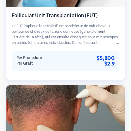
Follicular Unit Transplantation (FUT)
La FUT implique le retrait d'une bandelette de cuir chevelu
porteur de cheveux de la zone donneuse (généralement
l'arrière de la tête), qui est ensuite disséquée sous microscopes
en unités folliculaires individuelles. Ces unités sont
transplantées dans la zone receveuse. Cette méthode produit
généralement plus de greffons en une seule séance mais laisse
$5,800
Per Procedure
une cicatrice linéaire.
$2.9
Per Graft