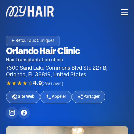
← Retour aux Cliniques
Orlando Hair Clinic
Hair transplantation clinic
7300 Sand Lake Commons Blvd Ste 227 B,
Orlando, FL 32819, United States
★★★★☆
4.9
(
250
avis
)
Site Web
Appeler
Partager