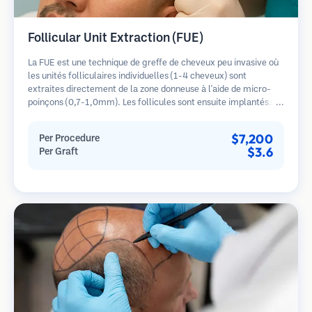
Follicular Unit Extraction (FUE)
La FUE est une technique de greffe de cheveux peu invasive où
les unités folliculaires individuelles (1-4 cheveux) sont
extraites directement de la zone donneuse à l'aide de micro-
poinçons (0,7-1,0mm). Les follicules sont ensuite implantés
dans les sites receveurs des zones dégarnies. Cette méthode
laisse de minuscules cicatrices à peine visibles et permet une
$7,200
Per Procedure
guérison plus rapide par rapport aux méthodes de prélèvement
$3.6
Per Graft
en bandelette.