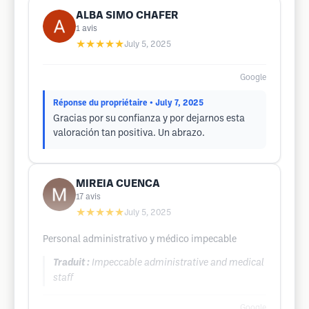
ALBA SIMO CHAFER
1
avis
★★★★★
July 5, 2025
Google
Réponse du propriétaire
• July 7, 2025
Gracias por su confianza y por dejarnos esta
valoración tan positiva. Un abrazo.
MIREIA CUENCA
17
avis
★★★★★
July 5, 2025
Personal administrativo y médico impecable
Traduit :
Impeccable administrative and medical
staff
Google