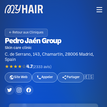
← Retour aux Cliniques
Pedro Jaén Group
Skin care clinic
C. de Serrano, 143, Chamartín, 28006 Madrid,
Spain
★★★★☆
4.7
(
2333
avis
)
🇪🇸
Site Web
Appeler
Partager