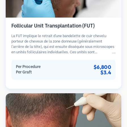
Follicular Unit Transplantation (FUT)
La FUT implique le retrait d'une bandelette de cuir chevelu
porteur de cheveux de la zone donneuse (généralement
l'arrière de la tête), qui est ensuite disséquée sous microscopes
en unités folliculaires individuelles. Ces unités sont
transplantées dans la zone receveuse. Cette méthode produit
généralement plus de greffons en une seule séance mais laisse
$6,800
Per Procedure
une cicatrice linéaire.
$3.4
Per Graft