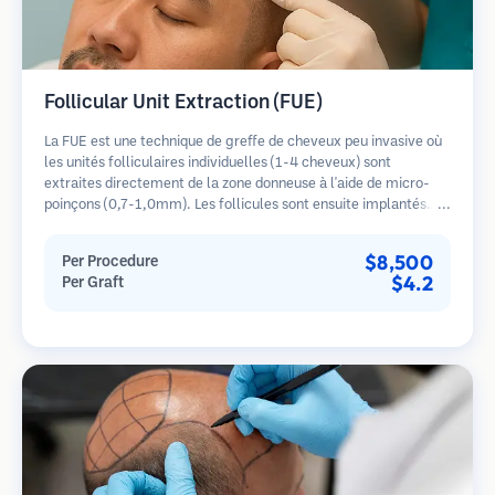
Follicular Unit Extraction (FUE)
La FUE est une technique de greffe de cheveux peu invasive où
les unités folliculaires individuelles (1-4 cheveux) sont
extraites directement de la zone donneuse à l'aide de micro-
poinçons (0,7-1,0mm). Les follicules sont ensuite implantés
dans les sites receveurs des zones dégarnies. Cette méthode
laisse de minuscules cicatrices à peine visibles et permet une
$8,500
Per Procedure
guérison plus rapide par rapport aux méthodes de prélèvement
$4.2
Per Graft
en bandelette.