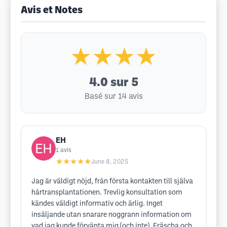
Avis et Notes
★★★★
4.0
sur 5
Basé sur 14 avis
EH
1
avis
★★★★★
June 8, 2025
Jag är väldigt nöjd, från första kontakten till själva
hårtransplantationen. Trevlig konsultation som
kändes väldigt informativ och ärlig. Inget
insäljande utan snarare noggrann information om
vad jag kunde förvänta mig (och inte). Fräscha och