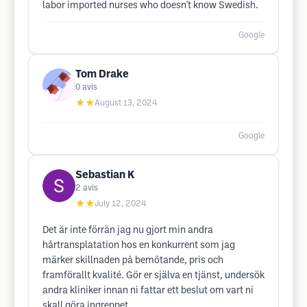
labor imported nurses who doesn't know Swedish.
Google
Tom Drake
0
avis
★★
August 13, 2024
Google
Sebastian K
2
avis
★★
July 12, 2024
Det är inte förrän jag nu gjort min andra
hårtransplatation hos en konkurrent som jag
märker skillnaden på bemötande, pris och
framförallt kvalité. Gör er själva en tjänst, undersök
andra kliniker innan ni fattar ett beslut om vart ni
skall göra ingreppet.