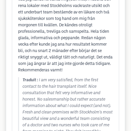
rena lokaler med Stockholms vackraste utsikt och
ett underbart team bestående av en läkare och två
sjuksköterskor som tog hand om mig från
morgonen till kvällen. De kändes otroligt
professionella, trevliga och samspelta. Hela tiden
glada, informativa och peppande. Redan någon
vecka efter kunde jag ana hur resultatet kommer
bli, och nu snart 2 månader efter börjar det se
riktigt snyggt ut, väldigt tätt och naturligt. Det enda
som jag ångrar är att jag inte gjorde detta tidigare.
Rekommenderas varmt!
Traduit :
I am very satisfied, from the first
contact to the hair transplant itself. Nice
consultation that felt very informative and
honest. No salesmanship but rather accurate
information about what I could expect (and not).
Fresh and clean premises with Stockholm's most
beautiful view and a wonderful team consisting
of a doctor and two nurses who took care of me