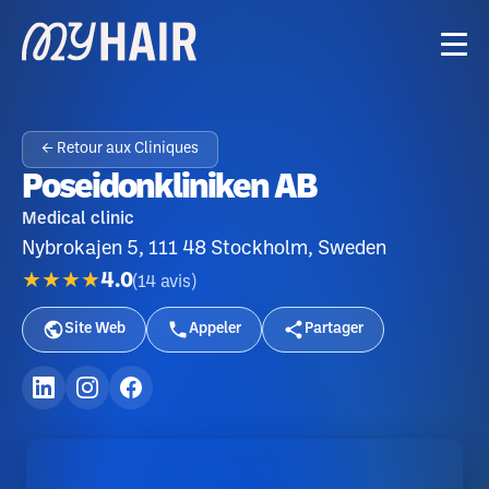
← Retour aux Cliniques
Poseidonkliniken AB
Medical clinic
Nybrokajen 5, 111 48 Stockholm, Sweden
★★★★
4.0
(
14
avis
)
Site Web
Appeler
Partager