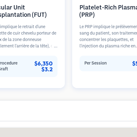
cular Unit
Platelet-Rich Plasm
splantation (FUT)
(PRP)
implique le retrait d'une
Le PRP implique le prélèveme
tte de cuir chevelu porteur de
sang du patient, son traiteme
x de la zone donneuse
concentrer les plaquettes, et
lement l'arrière de la tête), qui
l'injection du plasma riche en
uite disséquée sous
plaquettes dans les zones de 
opes en unités folliculaires
cheveux. Les facteurs de croi
$6,350
$
Procedure
Per Session
uelles. Ces unités sont
dans les plaquettes peuvent s
$3.2
Graft
antées dans la zone
les follicules dormants, améli
se. Cette méthode produit
l'épaisseur des cheveux et rale
ement plus de greffons en une
progression de la perte de che
éance mais laisse une
Plusieurs séances sont génér
e linéaire.
nécessaires.