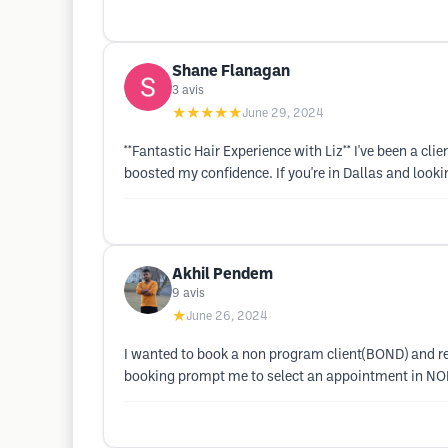
Shane Flanagan
3
avis
★★★★★
June 29, 2024
**Fantastic Hair Experience with Liz** I've been a cl
boosted my confidence. If you're in Dallas and lookin
Akhil Pendem
9
avis
★
June 26, 2024
I wanted to book a non program client(BOND) and r
booking prompt me to select an appointment in 