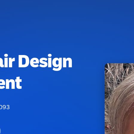
air Design
ent
5093