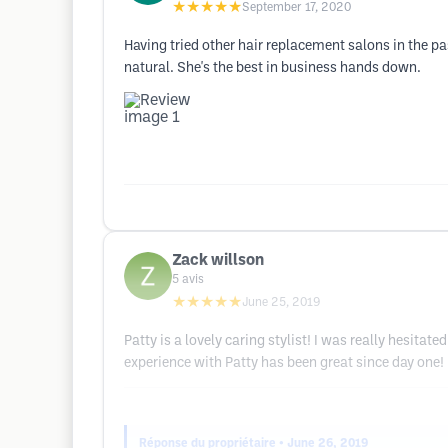
★★★★★
September 17, 2020
Having tried other hair replacement salons in the p
natural. She's the best in business hands down.
Zack willson
5
avis
★★★★★
June 25, 2019
Patty is a lovely caring stylist! I was really hesita
experience with Patty has been great since day one!
Réponse du propriétaire
• June 26, 2019