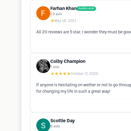
Farhan Khan
Guide Local
23
avis
★
May 18, 2021
All 20 reviews are 5 star. I wonder they must be good
Colby Champion
7
avis
★★★★★
October 17, 2020
If anyone is hesitating on wether or not to go throug
for changing my life in such a great way!
Scottie Day
8
avis