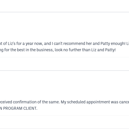
ient of Liz's for a year now, and I can't recommend her and Patty enough!
g for the best in the business, look no further than Liz and Patty!
eceived confirmation of the same. My scheduled appointment was cance
NON PROGRAM CLIENT.