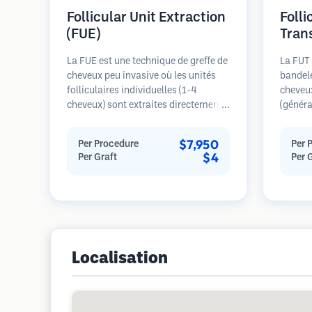
Follicular Unit Extraction
Folli
(FUE)
Tran
La FUE est une technique de greffe de
La FUT 
cheveux peu invasive où les unités
bandele
folliculaires individuelles (1-4
cheveu
cheveux) sont extraites directement
(généra
de la zone donneuse à l'aide de
est ens
micro-poinçons (0,7-1,0mm). Les
microsc
$7,950
Per Procedure
Per 
follicules sont ensuite implantés
individ
$4
Per Graft
Per 
dans les sites receveurs des zones
transpl
dégarnies. Cette méthode laisse de
receveu
minuscules cicatrices à peine
général
visibles et permet une guérison plus
seule s
rapide par rapport aux méthodes de
cicatric
prélèvement en bandelette.
Localisation