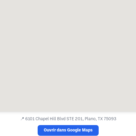
📍
6101 Chapel Hill Blvd STE 201, Plano, TX 75093
Ouvrir dans Google Maps