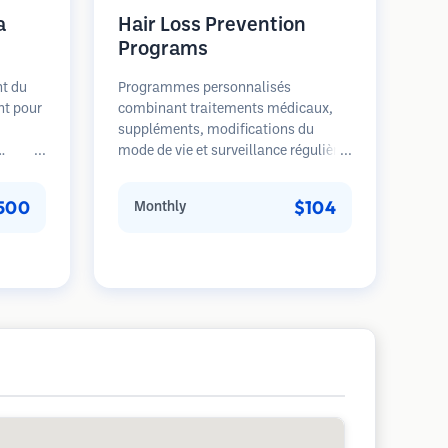
a
Hair Loss Prevention
Programs
nt du
Programmes personnalisés
nt pour
combinant traitements médicaux,
suppléments, modifications du
mode de vie et surveillance régulière
perte de
pour les patients aux premiers
ssance
stades de la perte de cheveux. Focus
500
$104
Monthly
timuler
sur la prévention plutôt que la
orer
restauration.
ntir la
veux.
alement