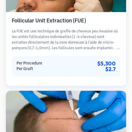
Follicular Unit Extraction (FUE)
La FUE est une technique de greffe de cheveux peu invasive où
les unités folliculaires individuelles (1-4 cheveux) sont
extraites directement de la zone donneuse à l'aide de micro-
poinçons (0,7-1,0mm). Les follicules sont ensuite implantés
dans les sites receveurs des zones dégarnies. Cette méthode
laisse de minuscules cicatrices à peine visibles et permet une
$5,300
Per Procedure
guérison plus rapide par rapport aux méthodes de prélèvement
$2.7
Per Graft
en bandelette.