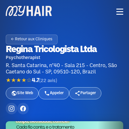
← Retour aux Cliniques
Regina Tricologista Ltda
Psychotherapist
R. Santa Catarina, n°40 - Sala 215 - Centro, São
Caetano do Sul - SP, 09510-120, Brazil
★★★★☆
4.7
(
22
avis
)
Site Web
Appeler
Partager