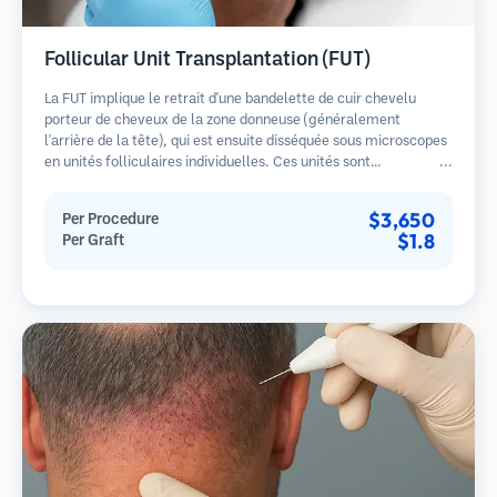
Follicular Unit Transplantation (FUT)
La FUT implique le retrait d'une bandelette de cuir chevelu
porteur de cheveux de la zone donneuse (généralement
l'arrière de la tête), qui est ensuite disséquée sous microscopes
en unités folliculaires individuelles. Ces unités sont
transplantées dans la zone receveuse. Cette méthode produit
généralement plus de greffons en une seule séance mais laisse
$3,650
Per Procedure
une cicatrice linéaire.
$1.8
Per Graft