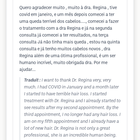
Quero agradecer muito , muito à dra. Regina , tive
covid em janeiro, e um mês depois comecei a ter
uma queda terrível dos cabelos...., comecei a fazer
o tratamento com a dra Regina e já na segunda
consulta já comecei a ter resultados, na terça
consulta Já não tinha mais queda , estou na quinta
consulta e já tenho muitos cabelos novos , dra
Regina além de uma ótima profissional, é um ser
humano incrível, muito obrigada dra. Por me
ajudar...
Traduit :
I want to thank Dr. Regina very, very
much. I had COVID in January and a month later
I started to have terrible hair loss. I started
treatment with Dr. Regina and I already started to
see results after my second appointment. By the
third appointment, I no longer had any hair loss. I
am on my fifth appointment and I already have a
lot of new hair. Dr. Regina is not only a great
professional, she is an incredible human being.