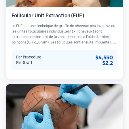
Follicular Unit Extraction (FUE)
La FUE est une technique de greffe de cheveux peu invasive où
les unités folliculaires individuelles (1-4 cheveux) sont
extraites directement de la zone donneuse à l'aide de micro-
poinçons (0,7-1,0mm). Les follicules sont ensuite implantés
dans les sites receveurs des zones dégarnies. Cette méthode
laisse de minuscules cicatrices à peine visibles et permet une
$4,550
Per Procedure
guérison plus rapide par rapport aux méthodes de prélèvement
$2.2
Per Graft
en bandelette.