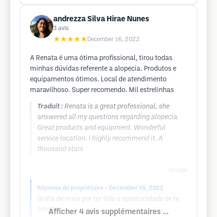
andrezza Silva Hirae Nunes
3
avis
★★★★★
December 16, 2022
A Renata é uma ótima profissional, tirou todas
minhas dúvidas referente a alopecia. Produtos e
equipamentos ótimos. Local de atendimento
maravilhoso. Super recomendo. Mil estrelinhas
Traduit :
Renata is a great professional, she
answered all my questions regarding alopecia.
Great products and equipment. Wonderful
service location. I highly recommend it. A
thousand stars
Google
Réponse du propriétaire
• December 16, 2022
Grata de mais por ter tido a oportunidade de te
atender.
Afficher 4 avis supplémentaires ...