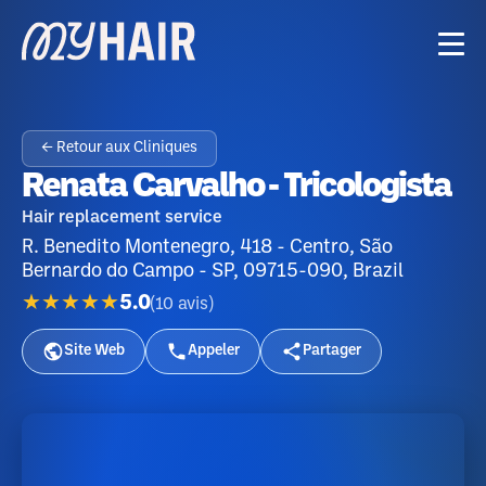
← Retour aux Cliniques
Renata Carvalho - Tricologista
Hair replacement service
R. Benedito Montenegro, 418 - Centro, São
Bernardo do Campo - SP, 09715-090, Brazil
★★★★★
5.0
(
10
avis
)
Site Web
Appeler
Partager