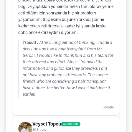
emeklerinden dolayı çok teşekkür ederim. Verdikleri
bilgi ve yaptıkları yönlendirmeleri tam olarak yerine
getirdiğim için sonrasında hiç bir problem
yaşamadım. Saç ekimi düşünen arkadaşlar ne
kadar erken ektirirlerse o kadar iyi şuanda keşke
daha önce ektirseydim diyorum.
Traduit :
After a long period of thinking, I made a
decision and had a hair transplant from Mr.
Serdar. I would like to thank him and his team for
their interest and effort. Since I followed the
information and guidance they provided, I did
not have any problems afterwards. The sooner
friends who are considering a hair transplant
have it done, the better. Now I wish I had done it
earlier.
Google
Veysel Topcu
Guide Local
163
avis