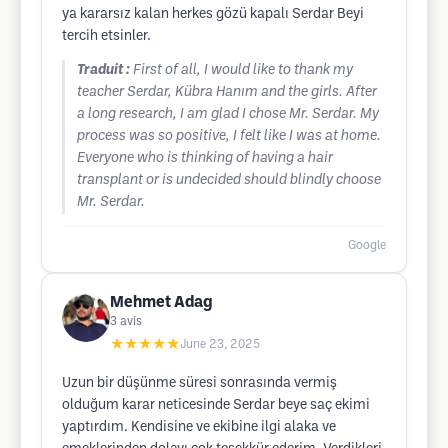
ya kararsız kalan herkes gözü kapalı Serdar Beyi
tercih etsinler.
Traduit :
First of all, I would like to thank my
teacher Serdar, Kübra Hanım and the girls. After
a long research, I am glad I chose Mr. Serdar. My
process was so positive, I felt like I was at home.
Everyone who is thinking of having a hair
transplant or is undecided should blindly choose
Mr. Serdar.
Google
Mehmet Adag
3
avis
★★★★★
June 23, 2025
Uzun bir düşünme süresi sonrasında vermiş
olduğum karar neticesinde Serdar beye saç ekimi
yaptırdım. Kendisine ve ekibine ilgi alaka ve