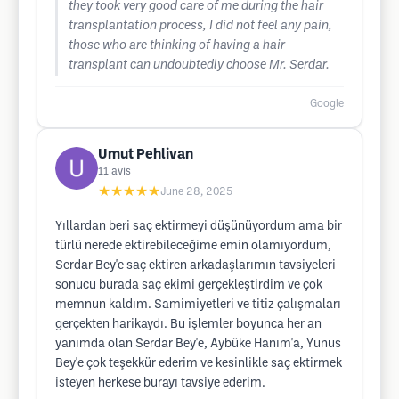
they took very good care of me during the hair
transplantation process, I did not feel any pain,
those who are thinking of having a hair
transplant can undoubtedly choose Mr. Serdar.
Google
Umut Pehlivan
11
avis
★★★★★
June 28, 2025
Yıllardan beri saç ektirmeyi düşünüyordum ama bir
türlü nerede ektirebileceğime emin olamıyordum,
Serdar Bey'e saç ektiren arkadaşlarımın tavsiyeleri
sonucu burada saç ekimi gerçekleştirdim ve çok
memnun kaldım. Samimiyetleri ve titiz çalışmaları
gerçekten harikaydı. Bu işlemler boyunca her an
yanımda olan Serdar Bey'e, Aybüke Hanım'a, Yunus
Bey'e çok teşekkür ederim ve kesinlikle saç ektirmek
isteyen herkese burayı tavsiye ederim.