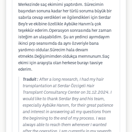
Merkezinde saç ekimimi yaptırdım. Sürecimin
başından sonuna kadar her türlü soruma büyük bir
sabırla cevap verdikleri ve ilgilendikleri için Serdar
Bey’e ve ekibine özellikle Aybüke Hanım’a çok
teşekkür ederim.Operasyon sonrasında her zaman
isteğim an ulaşabildim. Şu an yedinci ayımdayım
ikinci prp seansımda da aynı özveriyle bana
yardımcı oldular.Sürecim hala devam
etmekte.Değişimimden oldukça memnunum.Saç
ekimi için arayışta olan herkese burayı tavsiye
ederim.
Traduit :
After a long research, I had my hair
transplantation at Serdar Özcigeli Hair
Transplant Consultancy Center on 31.12.2024. I
would like to thank Serdar Bey and his team,
especially Aybüke Hanım, for their great patience
and interest in answering all my questions from
the beginning to the end of my process. I was
always able to reach them whenever I wanted
after the operation. I am currently in my seventh