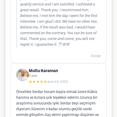
quality service and I am satisfied. I achieved a
great result. Thank you. I recommend him.
Believe me, I met him the day I went for the first
interview. I am glad I did. We have no other ties.
Believe me, if the result was bad, I would have
commented on the contrary. You can be sure of
that. Thank you, come and come, you will not
regret it. I guarantee it. 🖐️💯💯
Google
Mutlu Karaman
3
avis
★★★★★
June 23, 2025
Öncelikle Serdar hocam başta olmak üzere Kübra
hanıma ve kızlara çok teşekkür ederim.Uzunca bir
araştırma sonucunda iyiki Serdar beyi seçmişim
diyorum.Sürecim o kadar olumlu geçtiki sanki
evimde gibiydim.Saç ekimi yaptırmayı düşünen ve