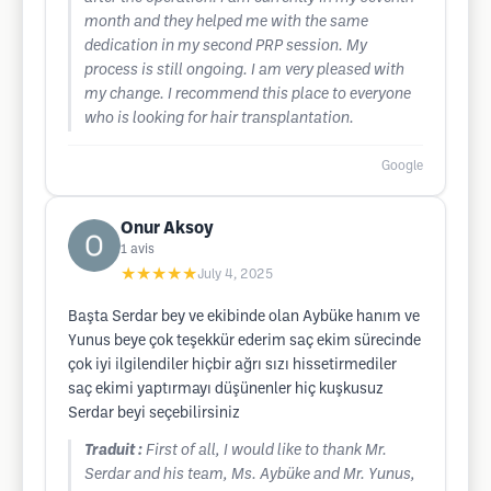
month and they helped me with the same
dedication in my second PRP session. My
process is still ongoing. I am very pleased with
my change. I recommend this place to everyone
who is looking for hair transplantation.
Google
Onur Aksoy
1
avis
★★★★★
July 4, 2025
Başta Serdar bey ve ekibinde olan Aybüke hanım ve
Yunus beye çok teşekkür ederim saç ekim sürecinde
çok iyi ilgilendiler hiçbir ağrı sızı hissetirmediler
saç ekimi yaptırmayı düşünenler hiç kuşkusuz
Serdar beyi seçebilirsiniz
Traduit :
First of all, I would like to thank Mr.
Serdar and his team, Ms. Aybüke and Mr. Yunus,