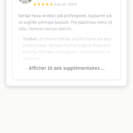
★★★★★
June 14, 2025
Serdar hoca ve ekibi çok profesyonel. Saçlarım sık
ve sağlıklı çıkmaya başladı. Prp yapılması extra iyi
oldu. Herkese tavsiye ederim.
Traduit :
Professor Serdar and his team are very
professional. My hair started to grow thick and
healthy. PRP was extra good. I recommend it to
everyone.
Afficher 10 avis supplémentaires ...
Google