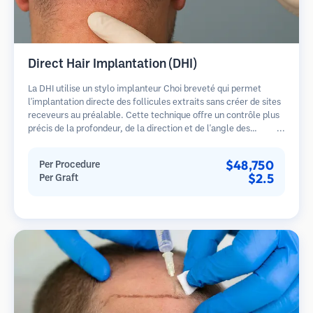
Direct Hair Implantation (DHI)
La DHI utilise un stylo implanteur Choi breveté qui permet
l'implantation directe des follicules extraits sans créer de sites
receveurs au préalable. Cette technique offre un contrôle plus
précis de la profondeur, de la direction et de l'angle des
cheveux implantés, offrant potentiellement des résultats plus
denses et une guérison plus rapide.
$48,750
Per Procedure
$2.5
Per Graft