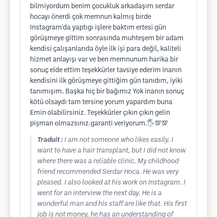
bilmiyordum benim çocukluk arkadaşım serdar
hocayı önerdi çok memnun kalmış birde
Instagram'da yaptıgı işlere baktım ertesi gün
görüşmeye gittim sonrasında muhteşem bir adam
kendisi çalışanlarıda öyle ilk işi para değil, kaliteli
hizmet anlayışı var ve ben memnunum harika bir
sonuç elde ettim teşekkürler tavsiye ederim inanın
kendisini ilk görüşmeye gittiğim gün tanıdım, iyiki
tanımışım. Başka hiç bir bağımız Yok inanın sonuç
kötü olsaydı tam tersine yorum yapardım buna
Emin olabilirsiniz. Teşekkürler çıkın çıkın gelin
pişman olmazsınız.garanti veriyorum.🖐️💯💯
Traduit :
I am not someone who likes easily. I
want to have a hair transplant, but I did not know
where there was a reliable clinic. My childhood
friend recommended Serdar Hoca. He was very
pleased. I also looked at his work on Instagram. I
went for an interview the next day. He is a
wonderful man and his staff are like that. His first
job is not money, he has an understanding of