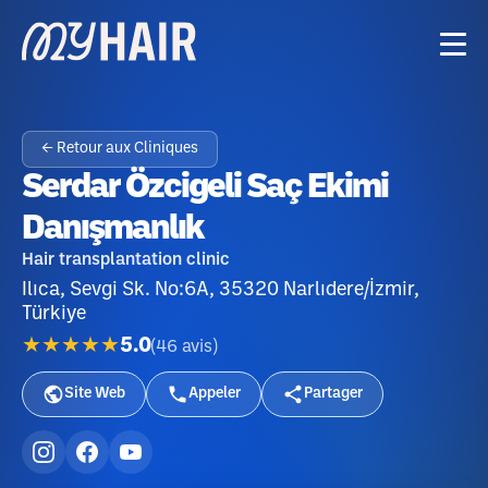
← Retour aux Cliniques
Serdar Özcigeli Saç Ekimi
Danışmanlık
Hair transplantation clinic
Ilıca, Sevgi Sk. No:6A, 35320 Narlıdere/İzmir,
Türkiye
★★★★★
5.0
(
46
avis
)
Site Web
Appeler
Partager