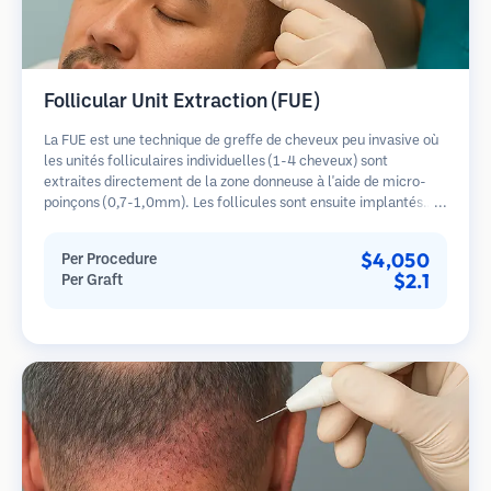
Follicular Unit Extraction (FUE)
La FUE est une technique de greffe de cheveux peu invasive où
les unités folliculaires individuelles (1-4 cheveux) sont
extraites directement de la zone donneuse à l'aide de micro-
poinçons (0,7-1,0mm). Les follicules sont ensuite implantés
dans les sites receveurs des zones dégarnies. Cette méthode
laisse de minuscules cicatrices à peine visibles et permet une
$4,050
Per Procedure
guérison plus rapide par rapport aux méthodes de prélèvement
$2.1
Per Graft
en bandelette.