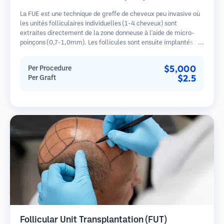
La FUE est une technique de greffe de cheveux peu invasive où
les unités folliculaires individuelles (1-4 cheveux) sont
extraites directement de la zone donneuse à l'aide de micro-
poinçons (0,7-1,0mm). Les follicules sont ensuite implantés
dans les sites receveurs des zones dégarnies. Cette méthode
laisse de minuscules cicatrices à peine visibles et permet une
$5,000
Per Procedure
guérison plus rapide par rapport aux méthodes de prélèvement
$2.5
Per Graft
en bandelette.
Follicular Unit Transplantation (FUT)