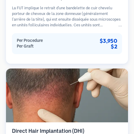
La FUT implique le retrait d'une bandelette de cuir chevelu
porteur de cheveux de la zone donneuse (généralement
l'arrière de la tête), qui est ensuite disséquée sous microscopes
en unités folliculaires individuelles. Ces unités sont
transplantées dans la zone receveuse. Cette méthode produit
généralement plus de greffons en une seule séance mais laisse
$3,950
Per Procedure
une cicatrice linéaire.
$2
Per Graft
Direct Hair Implantation (DHI)