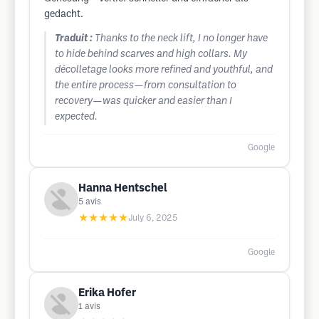
gedacht.
Traduit :
Thanks to the neck lift, I no longer have
to hide behind scarves and high collars. My
décolletage looks more refined and youthful, and
the entire process—from consultation to
recovery—was quicker and easier than I
expected.
Google
Hanna Hentschel
5
avis
★★★★★
July 6, 2025
Google
Erika Hofer
1
avis