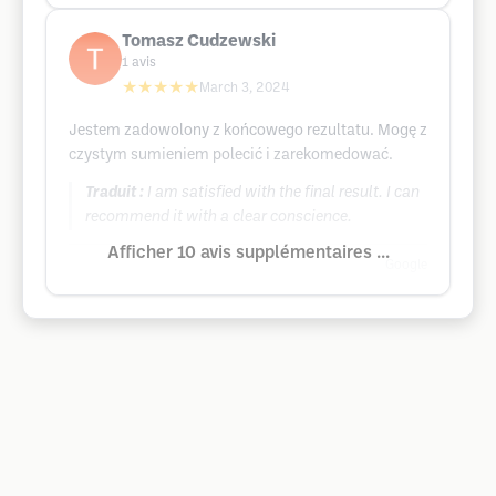
Tomasz Cudzewski
1
avis
★★★★★
March 3, 2024
Jestem zadowolony z końcowego rezultatu. Mogę z
czystym sumieniem polecić i zarekomedować.
Traduit :
I am satisfied with the final result. I can
recommend it with a clear conscience.
Afficher 10 avis supplémentaires ...
Google