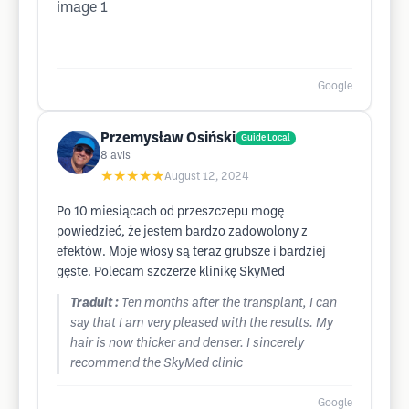
Google
Przemysław Osiński
Guide Local
8
avis
★★★★★
August 12, 2024
Po 10 miesiącach od przeszczepu mogę
powiedzieć, że jestem bardzo zadowolony z
efektów. Moje włosy są teraz grubsze i bardziej
gęste. Polecam szczerze klinikę SkyMed
Traduit :
Ten months after the transplant, I can
say that I am very pleased with the results. My
hair is now thicker and denser. I sincerely
recommend the SkyMed clinic
Google