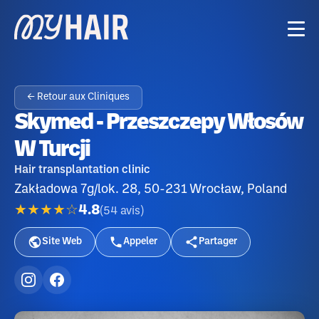
← Retour aux Cliniques
Skymed - Przeszczepy Włosów
W Turcji
Hair transplantation clinic
Zakładowa 7g/lok. 28, 50-231 Wrocław, Poland
★★★★☆
4.8
(
54
avis
)
Site Web
Appeler
Partager