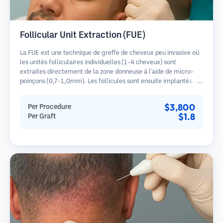
Follicular Unit Extraction (FUE)
La FUE est une technique de greffe de cheveux peu invasive où
les unités folliculaires individuelles (1-4 cheveux) sont
extraites directement de la zone donneuse à l'aide de micro-
poinçons (0,7-1,0mm). Les follicules sont ensuite implantés
dans les sites receveurs des zones dégarnies. Cette méthode
laisse de minuscules cicatrices à peine visibles et permet une
$3,800
Per Procedure
guérison plus rapide par rapport aux méthodes de prélèvement
$1.8
Per Graft
en bandelette.