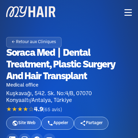
← Retour aux Cliniques
Soraca Med | Dental
Treatment, Plastic Surgery
And Hair Transplant
Medical office
Kuşkavağı, 542. Sk. No:4/B, 07070
Konyaaltı/Antalya, Türkiye
★★★★☆
4.9
(
65
avis
)
Site Web
Appeler
Partager