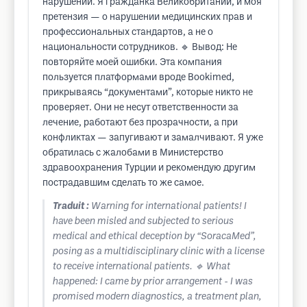
нарушений. Я гражданка Великобритании, и моя
претензия — о нарушении медицинских прав и
профессиональных стандартов, а не о
национальности сотрудников. 🔹 Вывод: Не
повторяйте моей ошибки. Эта компания
пользуется платформами вроде Bookimed,
прикрываясь “документами”, которые никто не
проверяет. Они не несут ответственности за
лечение, работают без прозрачности, а при
конфликтах — запугивают и замалчивают. Я уже
обратилась с жалобами в Министерство
здравоохранения Турции и рекомендую другим
пострадавшим сделать то же самое.
Traduit :
Warning for international patients! I
have been misled and subjected to serious
medical and ethical deception by “SoracaMed”,
posing as a multidisciplinary clinic with a license
to receive international patients. 🔹 What
happened: I came by prior arrangement - I was
promised modern diagnostics, a treatment plan,