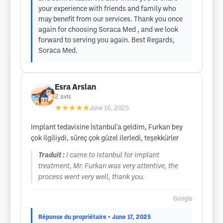
your experience with friends and family who
may benefit from our services. Thank you once
again for choosing Soraca Med , and we look
forward to serving you again. Best Regards,
Soraca Med.
Esra Arslan
2
avis
★★★★★
June 16, 2025
Implant tedavisine İstanbul'a geldim, Furkan bey
çok ilgiliydi, süreç çok güzel ilerledi, teşekkürler
Traduit :
I came to Istanbul for implant
treatment, Mr. Furkan was very attentive, the
process went very well, thank you.
Google
Réponse du propriétaire
• June 17, 2025