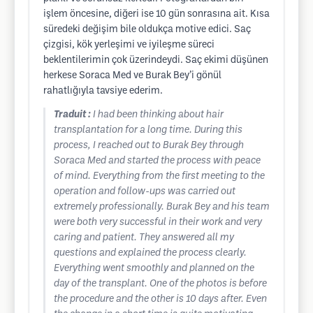
işlem öncesine, diğeri ise 10 gün sonrasına ait. Kısa
süredeki değişim bile oldukça motive edici. Saç
çizgisi, kök yerleşimi ve iyileşme süreci
beklentilerimin çok üzerindeydi. Saç ekimi düşünen
herkese Soraca Med ve Burak Bey’i gönül
rahatlığıyla tavsiye ederim.
Traduit :
I had been thinking about hair
transplantation for a long time. During this
process, I reached out to Burak Bey through
Soraca Med and started the process with peace
of mind. Everything from the first meeting to the
operation and follow-ups was carried out
extremely professionally. Burak Bey and his team
were both very successful in their work and very
caring and patient. They answered all my
questions and explained the process clearly.
Everything went smoothly and planned on the
day of the transplant. One of the photos is before
the procedure and the other is 10 days after. Even