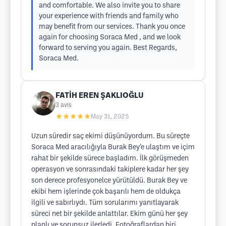
and comfortable. We also invite you to share
your experience with friends and family who
may benefit from our services. Thank you once
again for choosing Soraca Med , and we look
forward to serving you again. Best Regards,
Soraca Med.
FATİH EREN ŞAKLIOĞLU
3
avis
★★★★★
May 31, 2025
Uzun süredir saç ekimi düşünüyordum. Bu süreçte
Soraca Med aracılığıyla Burak Bey’e ulaştım ve içim
rahat bir şekilde sürece başladım. İlk görüşmeden
operasyon ve sonrasındaki takiplere kadar her şey
son derece profesyonelce yürütüldü. Burak Bey ve
ekibi hem işlerinde çok başarılı hem de oldukça
ilgili ve sabırlıydı. Tüm sorularımı yanıtlayarak
süreci net bir şekilde anlattılar. Ekim günü her şey
planlı ve sorunsuz ilerledi. Fotoğraflardan biri