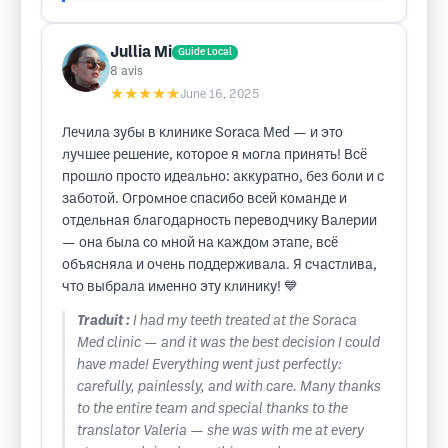
Jullia Mi
Guide Local
8
avis
★★★★★
June 16, 2025
Лечила зубы в клинике Soraca Med — и это
лучшее решение, которое я могла принять! Всё
прошло просто идеально: аккуратно, без боли и с
заботой. Огромное спасибо всей команде и
отдельная благодарность переводчику Валерии
— она была со мной на каждом этапе, всё
объясняла и очень поддерживала. Я счастлива,
что выбрала именно эту клинику! 💙
Traduit :
I had my teeth treated at the Soraca
Med clinic — and it was the best decision I could
have made! Everything went just perfectly:
carefully, painlessly, and with care. Many thanks
to the entire team and special thanks to the
translator Valeria — she was with me at every