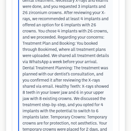
dental treatment. Necessary X-rays and exams
were done, and you requested 3 implants and
26 zirconium crowns. After reviewing your X-
rays, we recommended at least 4 implants and
offered an option for 6 implants with 26
crowns. You chose 4 implants with 26 crowns,
and we proceeded. Regarding your concerns:
Treatment Plan and Booking: You booked
through Bookimed, where all treatment plans
were uploaded. We shared all treatment details
via WhatsApp a week before your arrival.
Dental Treatment Planning: The treatment was
planned with our dentist’s consultation, and
you confirmed it after reviewing the X-rays
shared via email. Healthy Teeth: X-rays showed
8 teeth in your lower jaw and 6 in your upper
jaw with 8 existing crowns. We discussed the
treatment step-by-step, and you opted for 4
implants with the potential to switch to 6
implants later. Temporary Crowns: Temporary
crowns are for protection, not aesthetics. Your
temporary crowns were placed for 2 days, and