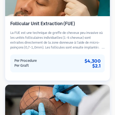
Follicular Unit Extraction (FUE)
La FUE est une technique de greffe de cheveux peu invasive où
les unités folliculaires individuelles (1-4 cheveux) sont
extraites directement de la zone donneuse à l'aide de micro-
poinçons (0,7-1,0mm). Les follicules sont ensuite implantés
dans les sites receveurs des zones dégarnies. Cette méthode
laisse de minuscules cicatrices à peine visibles et permet une
$4,300
Per Procedure
guérison plus rapide par rapport aux méthodes de prélèvement
$2.1
Per Graft
en bandelette.