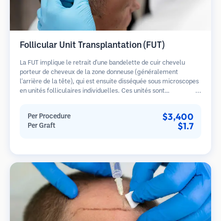
Follicular Unit Transplantation (FUT)
La FUT implique le retrait d'une bandelette de cuir chevelu
porteur de cheveux de la zone donneuse (généralement
l'arrière de la tête), qui est ensuite disséquée sous microscopes
en unités folliculaires individuelles. Ces unités sont
transplantées dans la zone receveuse. Cette méthode produit
généralement plus de greffons en une seule séance mais laisse
$3,400
Per Procedure
une cicatrice linéaire.
$1.7
Per Graft