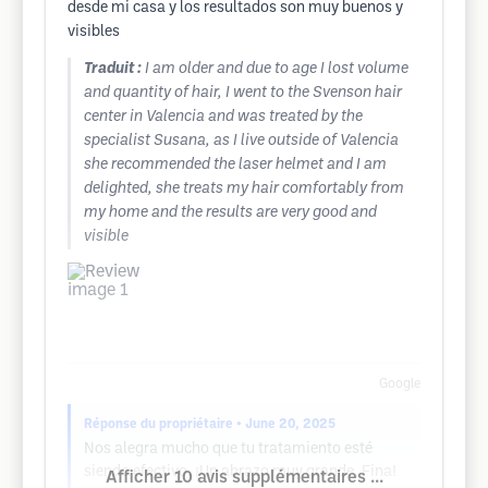
desde mi casa y los resultados son muy buenos y
visibles
Traduit :
I am older and due to age I lost volume
and quantity of hair, I went to the Svenson hair
center in Valencia and was treated by the
specialist Susana, as I live outside of Valencia
she recommended the laser helmet and I am
delighted, she treats my hair comfortably from
my home and the results are very good and
visible
Google
Réponse du propriétaire
• June 20, 2025
Nos alegra mucho que tu tratamiento esté
siendo efectivo. ¡Un abrazo muy grande, Fina!
Afficher 10 avis supplémentaires ...