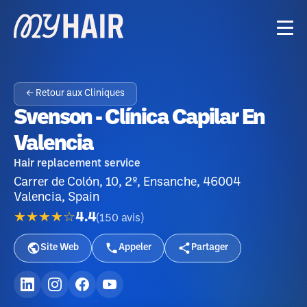
← Retour aux Cliniques
Svenson - Clínica Capilar En
Valencia
Hair replacement service
Carrer de Colón, 10, 2º, Ensanche, 46004
Valencia, Spain
★★★★☆
4.4
(
150
avis
)
Site Web
Appeler
Partager