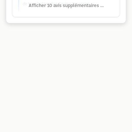
de tu salud capilar. Equipo Swansea
Afficher 10 avis supplémentaires ...