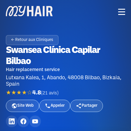
← Retour aux Cliniques
Swansea Clínica Capilar
Bilbao
Hair replacement service
Lutxana Kalea, 1, Abando, 48008 Bilbao, Bizkaia,
Spain
★★★★☆
4.8
(
21
avis
)
Site Web
Appeler
Partager