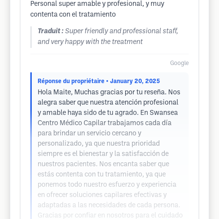
Personal super amable y profesional, y muy
contenta con el tratamiento
Traduit :
Super friendly and professional staff,
and very happy with the treatment
Google
Réponse du propriétaire
• January 20, 2025
Hola Maite, Muchas gracias por tu reseña. Nos
alegra saber que nuestra atención profesional
y amable haya sido de tu agrado. En Swansea
Centro Médico Capilar trabajamos cada día
para brindar un servicio cercano y
personalizado, ya que nuestra prioridad
siempre es el bienestar y la satisfacción de
nuestros pacientes. Nos encanta saber que
estás contenta con tu tratamiento, ya que
ponemos todo nuestro esfuerzo y experiencia
en ofrecer soluciones capilares efectivas y
adaptadas a las necesidades de cada persona.
Gracias por confiar en nosotros para el cuidado