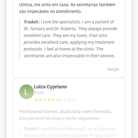
clínica, me sinto em casa. As secretarias também
são impecáveis no atendimento.
Traduit :
I love the specialists. I am a patient of
Dr. Tamara and Dr. Roberta. They always provide
excellent care. They are my loves. Fran also
provides excellent care, applying my treatment
protocols. I feel at home at the clinic. The
secretaries are also impeccable in their service.
Google
Luiza Cypriano
3
avis
★★★★★
July 3, 2025
Profissional incrível, atualizada e bem formada.
Sou paciente há anos e confio cegamente.
Traduit :
Incredible professional, up to date and
well trained. I have been a patient for years and I