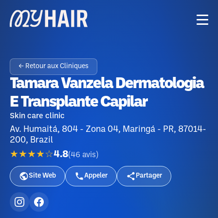
← Retour aux Cliniques
Tamara Vanzela Dermatologia
E Transplante Capilar
Skin care clinic
Av. Humaitá, 804 - Zona 04, Maringá - PR, 87014-
200, Brazil
★★★★☆
4.8
(
46
avis
)
Site Web
Appeler
Partager