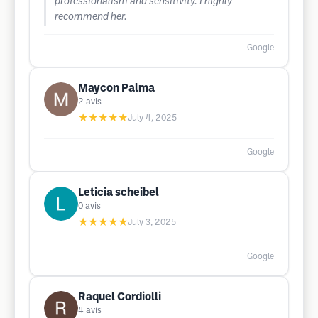
professionalism and sensitivity. I highly
recommend her.
Google
Maycon Palma
2
avis
★★★★★
July 4, 2025
Google
Leticia scheibel
0
avis
★★★★★
July 3, 2025
Google
Raquel Cordiolli
4
avis