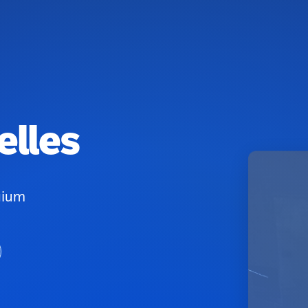
elles
gium