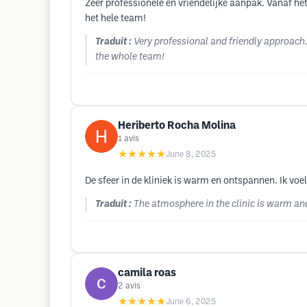
Zeer professionele en vriendelijke aanpak. Vanaf het
het hele team!
Traduit :
Very professional and friendly approach. 
the whole team!
Heriberto Rocha Molina
1
avis
★★★★★
June 8, 2025
De sfeer in de kliniek is warm en ontspannen. Ik v
Traduit :
The atmosphere in the clinic is warm and 
camila roas
2
avis
★★★★★
June 6, 2025