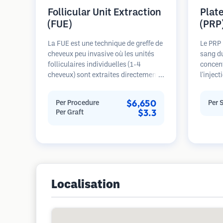
Follicular Unit Extraction
Plat
(FUE)
(PRP
La FUE est une technique de greffe de
Le PRP 
cheveux peu invasive où les unités
sang du
folliculaires individuelles (1-4
concent
cheveux) sont extraites directement
l'injec
de la zone donneuse à l'aide de
plaquet
micro-poinçons (0,7-1,0mm). Les
cheveux
$6,650
Per Procedure
Per 
follicules sont ensuite implantés
dans le
$3.3
Per Graft
dans les sites receveurs des zones
les fol
dégarnies. Cette méthode laisse de
l'épais
minuscules cicatrices à peine
progres
visibles et permet une guérison plus
Plusie
rapide par rapport aux méthodes de
nécessa
prélèvement en bandelette.
Localisation