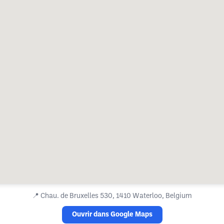
📍
Chau. de Bruxelles 530, 1410 Waterloo, Belgium
Ouvrir dans Google Maps