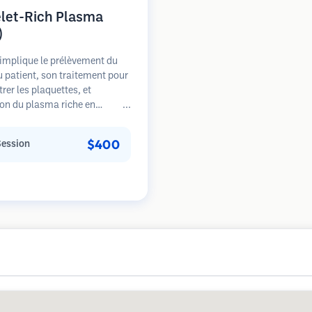
elet-Rich Plasma
)
implique le prélèvement du
 patient, son traitement pour
rer les plaquettes, et
tion du plasma riche en
tes dans les zones de perte de
. Les facteurs de croissance
$400
Session
s plaquettes peuvent stimuler
licules dormants, améliorer
seur des cheveux et ralentir la
sion de la perte de cheveux.
urs séances sont généralement
ires.