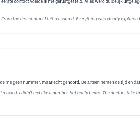
 eerste contact voelde ik me gerustgesteld. Alles werd duidelijk uitgeleg
From the first contact I felt reassured. Everything was clearly explained
oelde me geen nummer, maar echt gehoord. De artsen nemen de tijd en dat
relaxed. I didn't feel like a number, but really heard. The doctors take t