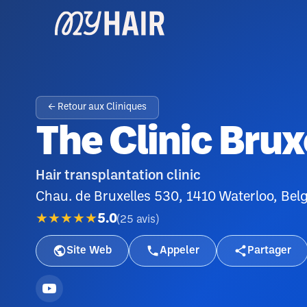
← Retour aux Cliniques
The Clinic Brux
Hair transplantation clinic
Chau. de Bruxelles 530, 1410 Waterloo, Bel
★★★★★
5.0
(
25
avis
)
Site Web
Appeler
Partager