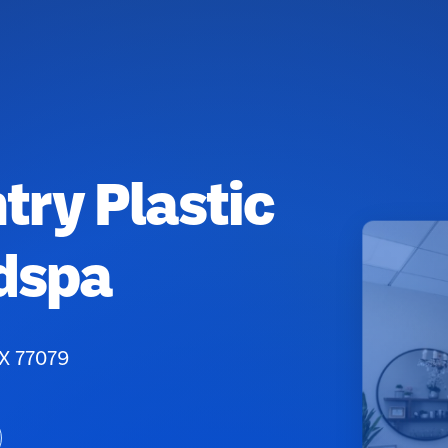
ry Plastic
dspa
TX 77079