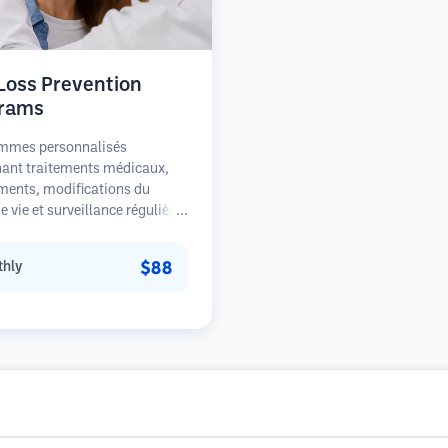
 Loss Prevention
rams
mmes personnalisés
ant traitements médicaux,
ments, modifications du
 vie et surveillance régulière
s patients aux premiers
de la perte de cheveux. Focus
$88
hly
prévention plutôt que la
ation.