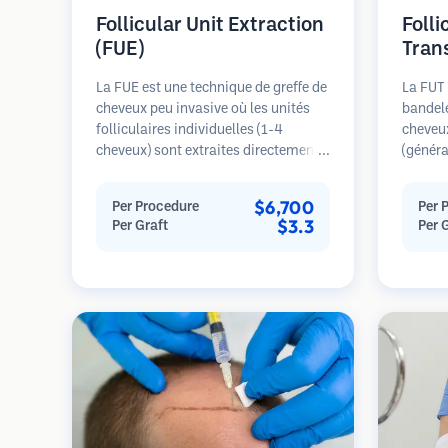
Follicular Unit Extraction
Folli
(FUE)
Tran
La FUE est une technique de greffe de
La FUT 
cheveux peu invasive où les unités
bandele
folliculaires individuelles (1-4
cheveu
cheveux) sont extraites directement
(généra
de la zone donneuse à l'aide de
est ens
micro-poinçons (0,7-1,0mm). Les
microsc
$6,700
Per Procedure
Per 
follicules sont ensuite implantés
individ
$3.3
Per Graft
Per 
dans les sites receveurs des zones
transpl
dégarnies. Cette méthode laisse de
receveu
minuscules cicatrices à peine
général
visibles et permet une guérison plus
seule s
rapide par rapport aux méthodes de
cicatric
prélèvement en bandelette.