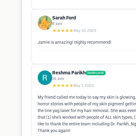
Sarah Ford
8
avis
★★★★★
May 10, 2025
Jamie is amazing! Highly recommend!
Reshma Parikh
Guide Local
16
avis
★★★★★
May 7, 2025
My friend called me today to say my skin is glowing.
horror stories with people of my skin pigment gettin
the line yag laser for my hair removal. She was eve
that (1) she’s worked with people of ALL skin types,
like to thank the entire team including Dr. Parikh
Thank you again!