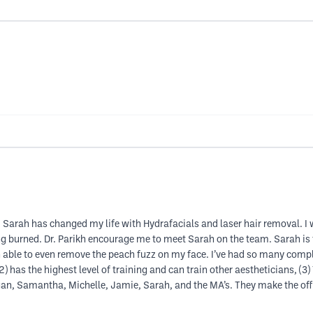
 Sarah has changed my life with Hydrafacials and laser hair removal. I w
g burned. Dr. Parikh encourage me to meet Sarah on the team. Sarah is t
n able to even remove the peach fuzz on my face. I’ve had so many compl
 (2) has the highest level of training and can train other aestheticians, 
, Ngan, Samantha, Michelle, Jamie, Sarah, and the MA’s. They make the o