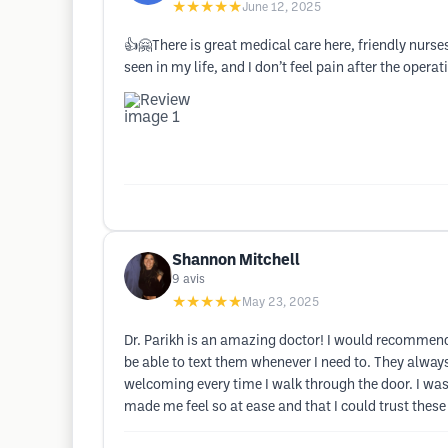
★★★★★
June 12, 2025
👍🤗There is great medical care here, friendly nurses,
seen in my life, and I don’t feel pain after the oper
Shannon Mitchell
9
avis
★★★★★
May 23, 2025
Dr. Parikh is an amazing doctor! I would recommend 
be able to text them whenever I need to. They alwa
welcoming every time I walk through the door. I wa
made me feel so at ease and that I could trust these