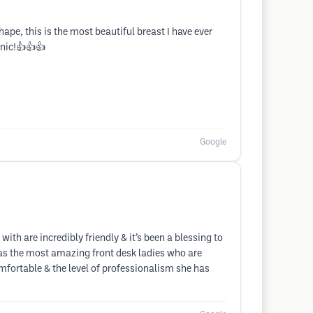
shape, this is the most beautiful breast I have ever
inic!👍👍👍
Google
th are incredibly friendly & it’s been a blessing to
has the most amazing front desk ladies who are
fortable & the level of professionalism she has