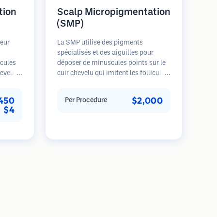
tion
Scalp Micropigmentation
(SMP)
teur
La SMP utilise des pigments
spécialisés et des aiguilles pour
icules
déposer de minuscules points sur le
ceveurs
cuir chevelu qui imitent les follicules
offre un
pileux. Cela crée l'illusion d'une tête
fondeur,
de cheveux plus pleine ou d'une tête
450
$2,000
Per Procedure
s
rasée de près. La procédure nécessite
$4
2-4 séances et les résultats peuvent
 plus
durer 3-5 ans avant de nécessiter des
apide.
retouches.