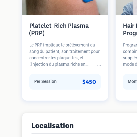
Platelet-Rich Plasma
Hair
(PRP)
Prog
Le PRP implique le prélèvement du
Progra
sang du patient, son traitement pour
combin
concentrer les plaquettes, et
supplé
l'injection du plasma riche en
mode de
plaquettes dans les zones de perte de
pour le
cheveux. Les facteurs de croissance
stades 
$450
Per Session
Mont
dans les plaquettes peuvent stimuler
sur la 
les follicules dormants, améliorer
restaur
l'épaisseur des cheveux et ralentir la
progression de la perte de cheveux.
Plusieurs séances sont généralement
nécessaires.
Localisation