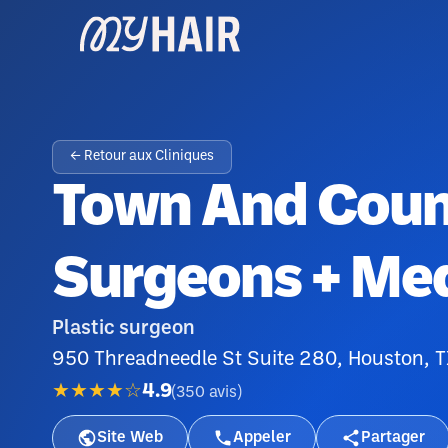
← Retour aux Cliniques
Town And Count
Surgeons + Me
Plastic surgeon
950 Threadneedle St Suite 280, Houston, 
★★★★☆
4.9
(
350
avis
)
Site Web
Appeler
Partager