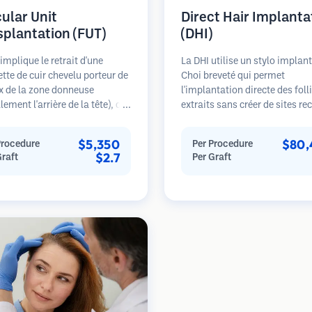
cular Unit
Direct Hair Implanta
splantation (FUT)
(DHI)
implique le retrait d'une
La DHI utilise un stylo implan
tte de cuir chevelu porteur de
Choi breveté qui permet
x de la zone donneuse
l'implantation directe des foll
lement l'arrière de la tête), qui
extraits sans créer de sites re
uite disséquée sous
au préalable. Cette technique 
opes en unités folliculaires
contrôle plus précis de la pro
$5,350
$80,
Procedure
Per Procedure
uelles. Ces unités sont
de la direction et de l'angle de
$2.7
Graft
Per Graft
antées dans la zone
cheveux implantés, offrant
se. Cette méthode produit
potentiellement des résultats
ement plus de greffons en une
denses et une guérison plus r
éance mais laisse une
e linéaire.