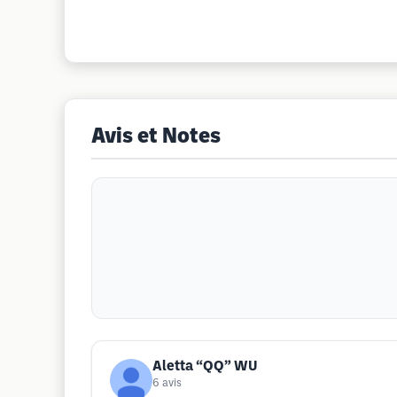
Avis et Notes
Aletta “QQ” WU
6
avis