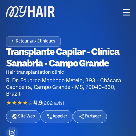
← Retour aux Cliniques
Transplante Capilar - Clínica
Sanabria - Campo Grande
Hair transplantation clinic
R. Dr. Eduardo Machado Metelo, 393 - Chácara
Cachoeira, Campo Grande - MS, 79040-830,
Brazil
★★★★☆
4.9
(
282
avis
)
Site Web
Appeler
Partager