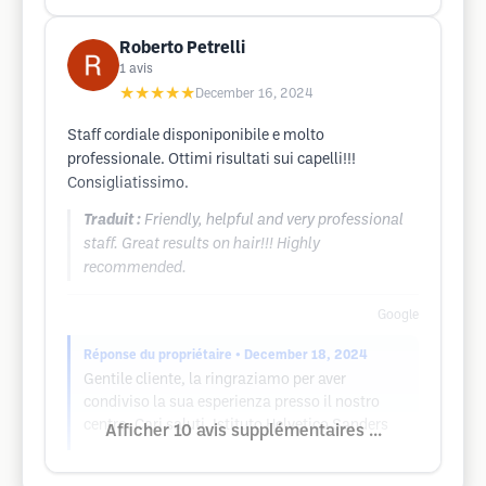
Roberto Petrelli
1
avis
★★★★★
December 16, 2024
Staff cordiale disponiponibile e molto
professionale. Ottimi risultati sui capelli!!!
Consigliatissimo.
Traduit :
Friendly, helpful and very professional
staff. Great results on hair!!! Highly
recommended.
Google
Réponse du propriétaire
• December 18, 2024
Gentile cliente, la ringraziamo per aver
condiviso la sua esperienza presso il nostro
centro. Cari saluti, Istituto Helvetico Sanders
Afficher 10 avis supplémentaires ...