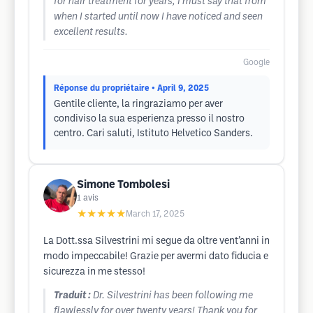
for hair treatment for years, I must say that from
when I started until now I have noticed and seen
excellent results.
Google
Réponse du propriétaire
• April 9, 2025
Gentile cliente, la ringraziamo per aver
condiviso la sua esperienza presso il nostro
centro. Cari saluti, Istituto Helvetico Sanders.
Simone Tombolesi
1
avis
★★★★★
March 17, 2025
La Dott.ssa Silvestrini mi segue da oltre vent’anni in
modo impeccabile! Grazie per avermi dato fiducia e
sicurezza in me stesso!
Traduit :
Dr. Silvestrini has been following me
flawlessly for over twenty years! Thank you for