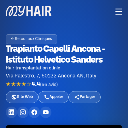
← Retour aux Cliniques
Trapianto Capelli Ancona -
Istituto Helvetico Sanders
Hair transplantation clinic
Via Palestro, 7, 60122 Ancona AN, Italy
★★★★☆
4.4
(
66
avis
)
Site Web
Appeler
Partager