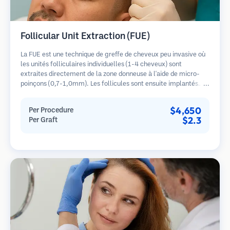
Follicular Unit Extraction (FUE)
La FUE est une technique de greffe de cheveux peu invasive où
les unités folliculaires individuelles (1-4 cheveux) sont
extraites directement de la zone donneuse à l'aide de micro-
poinçons (0,7-1,0mm). Les follicules sont ensuite implantés
dans les sites receveurs des zones dégarnies. Cette méthode
laisse de minuscules cicatrices à peine visibles et permet une
$4,650
Per Procedure
guérison plus rapide par rapport aux méthodes de prélèvement
$2.3
Per Graft
en bandelette.