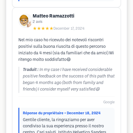
Matteo Ramazzotti
2
avis
★★★★★
December 17, 2024
Nel mio caso ho ricevuto dei notevoli riscontri
positivi sulla buona riuscita di questo percorso
iniziato da 4 mesi (sia da familiari che da amici) Mi
ritengo molto soddisfatto😄
Traduit :
In my case I have received considerable
positive feedback on the success of this path that
began 4 months ago (both from family and
friends) I consider myself very satisfied😄
Google
Réponse du propriétaire
• December 18, 2024
Gentile cliente, la ringraziamo per aver
condiviso la sua esperienza presso il nostro
centro. Cari saluti, Istituto Helvetico Sanders