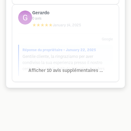
Gerardo
0
avis
★★★★★
January 14, 2025
Google
Réponse du propriétaire
• January 22, 2025
Gentile cliente, la ringraziamo per aver
condiviso la sua esperienza presso il nostro
centro. Cari saluti, Istituto Helvetico Sanders
Afficher 10 avis supplémentaires ...