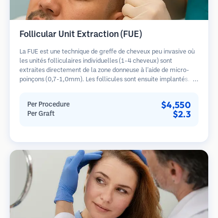
Follicular Unit Extraction (FUE)
La FUE est une technique de greffe de cheveux peu invasive où
les unités folliculaires individuelles (1-4 cheveux) sont
extraites directement de la zone donneuse à l'aide de micro-
poinçons (0,7-1,0mm). Les follicules sont ensuite implantés
dans les sites receveurs des zones dégarnies. Cette méthode
laisse de minuscules cicatrices à peine visibles et permet une
$4,550
Per Procedure
guérison plus rapide par rapport aux méthodes de prélèvement
$2.3
Per Graft
en bandelette.