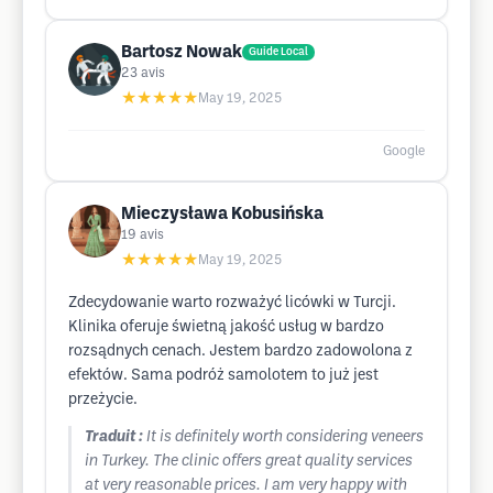
Bartosz Nowak
Guide Local
23
avis
★★★★★
May 19, 2025
Google
Mieczysława Kobusińska
19
avis
★★★★★
May 19, 2025
Zdecydowanie warto rozważyć licówki w Turcji.
Klinika oferuje świetną jakość usług w bardzo
rozsądnych cenach. Jestem bardzo zadowolona z
efektów. Sama podróż samolotem to już jest
przeżycie.
Traduit :
It is definitely worth considering veneers
in Turkey. The clinic offers great quality services
at very reasonable prices. I am very happy with