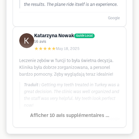
the results. The plane ride itself is an experience.
Google
Katarzyna Nowak
Guide Local
16
avis
★★★★★
May 18, 2025
Leczenie zębów w Turcji to była świetna decyzja.
Klinika była dobrze zorganizowana, a personel
bardzo pomocny. Zęby wyglądają teraz idealnie!
Traduit :
Getting my teeth treated in Turkey was a
great decision. The clinic was well organized and
the staff was very helpful. My teeth look perfect
now!
Afficher 10 avis supplémentaires ...
Google