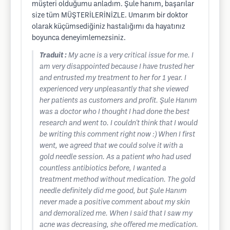
müşteri olduğumu anladım. Şule hanım, başarılar
size tüm MÜŞTERİLERİNİZLE. Umarım bir doktor
olarak küçümsediğiniz hastalığımı da hayatınız
boyunca deneyimlemezsiniz.
Traduit :
My acne is a very critical issue for me. I
am very disappointed because I have trusted her
and entrusted my treatment to her for 1 year. I
experienced very unpleasantly that she viewed
her patients as customers and profit. Şule Hanım
was a doctor who I thought I had done the best
research and went to. I couldn't think that I would
be writing this comment right now :) When I first
went, we agreed that we could solve it with a
gold needle session. As a patient who had used
countless antibiotics before, I wanted a
treatment method without medication. The gold
needle definitely did me good, but Şule Hanım
never made a positive comment about my skin
and demoralized me. When I said that I saw my
acne was decreasing, she offered me medication.