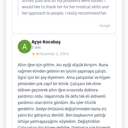
across Şule and all my problems were solved. I
would like to thank her for her medical skills and
her approach to people, I really recommend her.
Google
Ayşe Kocabaş
2
avis
★★
December 2, 2024
Altın iğne için gittim. Acı eşiği düşük biriyim. Buna
rağmen elinden gelenin en iyisini yapmaya çalıştı.
İlgisi için bir şey diyemem. Ama çalışanlar ve hijyen
yönünden çok zayıf bir klinik. Çalışanı tek eline
eldiven geçirerek altın iğne sırasında doktora
yardımcı oldu. Hayatımda ilk defa tek eli eldivenli
yardımcı olan birini gördüm..Bu işler titizlik
gerektirir. Sedye örtüsünü değiştirmeden bana siz
yatın biz geliyoruz denildi. Ben başkasının yattığı
örtüye yatmayacağımı söyledim. Değiştirdiler.