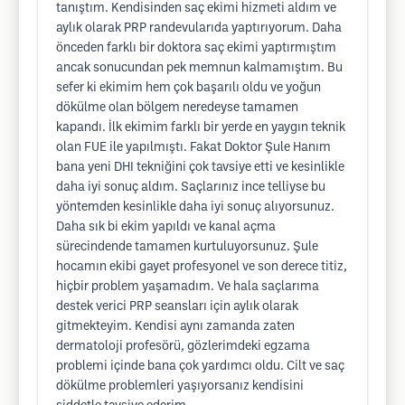
tanıştım. Kendisinden saç ekimi hizmeti aldım ve
aylık olarak PRP randevularıda yaptırıyorum. Daha
önceden farklı bir doktora saç ekimi yaptırmıştım
ancak sonucundan pek memnun kalmamıştım. Bu
sefer ki ekimim hem çok başarılı oldu ve yoğun
dökülme olan bölgem neredeyse tamamen
kapandı. İlk ekimim farklı bir yerde en yaygın teknik
olan FUE ile yapılmıştı. Fakat Doktor Şule Hanım
bana yeni DHI tekniğini çok tavsiye etti ve kesinlikle
daha iyi sonuç aldım. Saçlarınız ince telliyse bu
yöntemden kesinlikle daha iyi sonuç alıyorsunuz.
Daha sık bi ekim yapıldı ve kanal açma
sürecindende tamamen kurtuluyorsunuz. Şule
hocamın ekibi gayet profesyonel ve son derece titiz,
hiçbir problem yaşamadım. Ve hala saçlarıma
destek verici PRP seansları için aylık olarak
gitmekteyim. Kendisi aynı zamanda zaten
dermatoloji profesörü, gözlerimdeki egzama
problemi içinde bana çok yardımcı oldu. Cilt ve saç
dökülme problemleri yaşıyorsanız kendisini