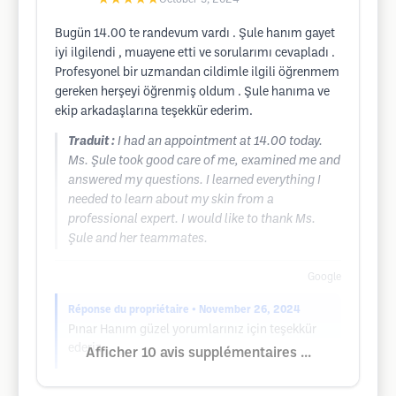
Bugün 14.00 te randevum vardı . Şule hanım gayet
iyi ilgilendi , muayene etti ve sorularımı cevapladı .
Profesyonel bir uzmandan cildimle ilgili öğrenmem
gereken herşeyi öğrenmiş oldum . Şule hanıma ve
ekip arkadaşlarına teşekkür ederim.
Traduit :
I had an appointment at 14.00 today.
Ms. Şule took good care of me, examined me and
answered my questions. I learned everything I
needed to learn about my skin from a
professional expert. I would like to thank Ms.
Şule and her teammates.
Google
Réponse du propriétaire
• November 26, 2024
Pınar Hanım güzel yorumlarınız için teşekkür
ederiz.
Afficher 10 avis supplémentaires ...