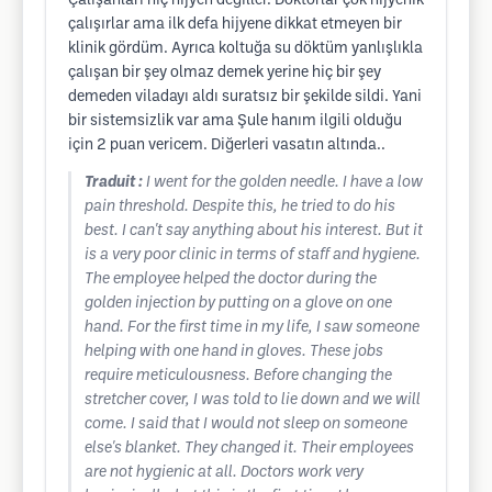
Çalışanları hiç hijyen değiller. Doktorlar çok hijyenik
çalışırlar ama ilk defa hijyene dikkat etmeyen bir
klinik gördüm. Ayrıca koltuğa su döktüm yanlışlıkla
çalışan bir şey olmaz demek yerine hiç bir şey
demeden viladayı aldı suratsız bir şekilde sildi. Yani
bir sistemsizlik var ama Şule hanım ilgili olduğu
için 2 puan vericem. Diğerleri vasatın altında..
Traduit :
I went for the golden needle. I have a low
pain threshold. Despite this, he tried to do his
best. I can't say anything about his interest. But it
is a very poor clinic in terms of staff and hygiene.
The employee helped the doctor during the
golden injection by putting on a glove on one
hand. For the first time in my life, I saw someone
helping with one hand in gloves. These jobs
require meticulousness. Before changing the
stretcher cover, I was told to lie down and we will
come. I said that I would not sleep on someone
else's blanket. They changed it. Their employees
are not hygienic at all. Doctors work very