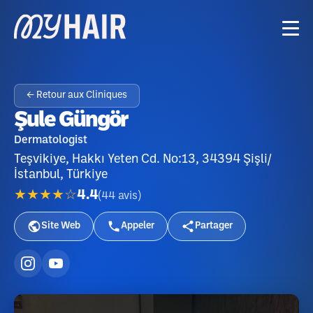
← Retour aux Cliniques
Şule Güngör
Dermatologist
Teşvikiye, Hakkı Yeten Cd. No:13, 34394 Şişli/
İstanbul, Türkiye
★★★★☆
4.4
(
44
avis
)
Site Web
Appeler
Partager