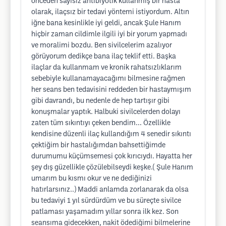
önceden sayısız antibiyotik kullanmış bir hasta
olarak, ilaçsız bir tedavi yöntemi istiyordum. Altın
iğne bana kesinlikle iyi geldi, ancak Şule Hanım
hiçbir zaman cildimle ilgili iyi bir yorum yapmadı
ve moralimi bozdu. Ben sivilcelerim azalıyor
görüyorum dedikçe bana ilaç teklif etti. Başka
ilaçlar da kullanmam ve kronik rahatsızlıklarım
sebebiyle kullanamayacağımı bilmesine rağmen
her seans ben tedavisini reddeden bir hastaymışım
gibi davrandı, bu nedenle de hep tartışır gibi
konuşmalar yaptık. Halbuki sivilcelerden dolayı
zaten tüm sıkıntıyı çeken bendim... Özellikle
kendisine düzenli ilaç kullandığım 4 senedir sıkıntı
çektiğim bir hastalığımdan bahsettiğimde
durumumu küçümsemesi çok kırıcıydı. Hayatta her
şey dış güzellikle çözülebilseydi keşke.( Şule Hanım
umarım bu kısmı okur ve ne dediğinizi
hatırlarsınız..) Maddi anlamda zorlanarak da olsa
bu tedaviyi 1 yıl sürdürdüm ve bu süreçte sivilce
patlaması yaşamadım yıllar sonra ilk kez. Son
seansıma gidecekken, nakit ödediğimi bilmelerine