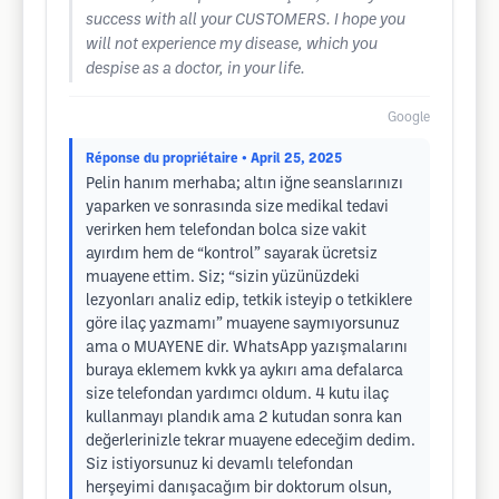
success with all your CUSTOMERS. I hope you
will not experience my disease, which you
despise as a doctor, in your life.
Google
Réponse du propriétaire
• April 25, 2025
Pelin hanım merhaba; altın iğne seanslarınızı
yaparken ve sonrasında size medikal tedavi
verirken hem telefondan bolca size vakit
ayırdım hem de “kontrol” sayarak ücretsiz
muayene ettim. Siz; “sizin yüzünüzdeki
lezyonları analiz edip, tetkik isteyip o tetkiklere
göre ilaç yazmamı” muayene saymıyorsunuz
ama o MUAYENE dir. WhatsApp yazışmalarını
buraya eklemem kvkk ya aykırı ama defalarca
size telefondan yardımcı oldum. 4 kutu ilaç
kullanmayı plandık ama 2 kutudan sonra kan
değerlerinizle tekrar muayene edeceğim dedim.
Siz istiyorsunuz ki devamlı telefondan
herşeyimi danışacağım bir doktorum olsun,