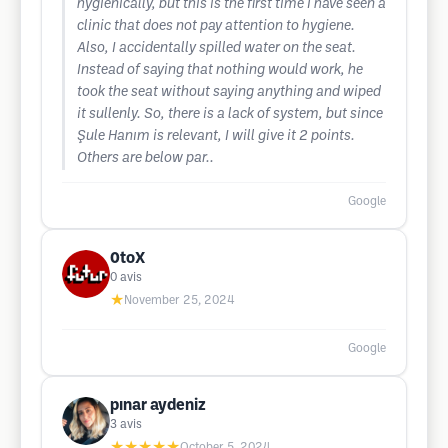
hygienically, but this is the first time I have seen a
clinic that does not pay attention to hygiene.
Also, I accidentally spilled water on the seat.
Instead of saying that nothing would work, he
took the seat without saying anything and wiped
it sullenly. So, there is a lack of system, but since
Şule Hanım is relevant, I will give it 2 points.
Others are below par..
Google
0toX
0
avis
★
November 25, 2024
Google
pınar aydeniz
3
avis
★★★★★
October 5, 2024