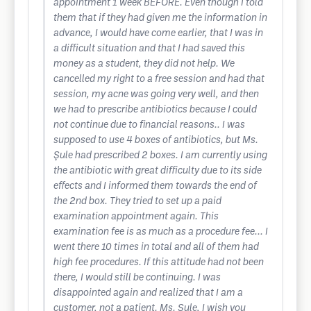
appointment 1 week BEFORE. Even though I told
them that if they had given me the information in
advance, I would have come earlier, that I was in
a difficult situation and that I had saved this
money as a student, they did not help. We
cancelled my right to a free session and had that
session, my acne was going very well, and then
we had to prescribe antibiotics because I could
not continue due to financial reasons.. I was
supposed to use 4 boxes of antibiotics, but Ms.
Şule had prescribed 2 boxes. I am currently using
the antibiotic with great difficulty due to its side
effects and I informed them towards the end of
the 2nd box. They tried to set up a paid
examination appointment again. This
examination fee is as much as a procedure fee... I
went there 10 times in total and all of them had
high fee procedures. If this attitude had not been
there, I would still be continuing. I was
disappointed again and realized that I am a
customer, not a patient. Ms. Şule, I wish you