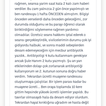
rağmen, seansa yarim saat kala 2 katı zam haberi
verdiler. Bu zam yalnızca 2 gün önce yapılmıştı ve
ben randevuyu 1 hafta ÖNCEDEN almıştım. Bilgiyi
önceden verselerdi daha önceden geleceğimi, zor
durumda olduğumu ve bu parayı öğrenci olarak
biriktirdiğimi söylememe rağmen yardımcı
olmadılar. Ücretsiz seans hakkımı iptal ederek o
seansı gerçekleştirdik, sivilcelerimin durumu çok iyi
gidiyordu halbuki, ve sonra maddi sebeplerden
devam edemeyeceğim için mecbur antibiyotik
yazdık.. Antibiyotigi 4 kutu kullanmam gerekiyor
ancak Şule Hanım 2 kutu yazmıştı. Şu an yan
etkilerinden dolayı çok zorlanarak antibiyotiği
kullanıyorum ve 2. kutunun sonuna doğru haber
verdim. Tekrardan ücretli muayene randevusu
oluşturmaya çalıştılar. Bir işlem parası kadar bu
muayene ücreti... Ben oraya toplamda 10 kere
gittim hepsinde yüksek ücretli işlemler yapıldı. Bu
tavırlar olmasaydı hala da devam ediyor olurdum.
Tekrardan hayal kırıklığına uğradım ve hasta değil