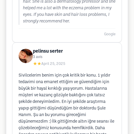
hair. She is also a dermatology professor and she
helped me a lot with the eczema problem in my
eyes. If you have skin and hair loss problems, I
strongly recommend her.
Google
pelinsu serter
3
avis
★★
April 25, 2025
Sivilcelerim benim için çok kritik bir konu. 1 yıldır
tedavimi ona emanet ettiğim ve güvendiğim için
büyük bir hayal kırıklığı yaşıyorum. Hastalarına
müşteri ve kazanç gözüyle baktığını çok tatsız
şekilde deneyimledim. En iyi şekilde araştırma
yapıp gittiğimi düşündüğüm bir doktordu Şule
Hanım. Şu an bu yorumu gireceğimi
düşünemezdim :) İlk gittiğimde altın iğne seansı ile
çözebileceğimiz konusunda hemfikirdik. Daha