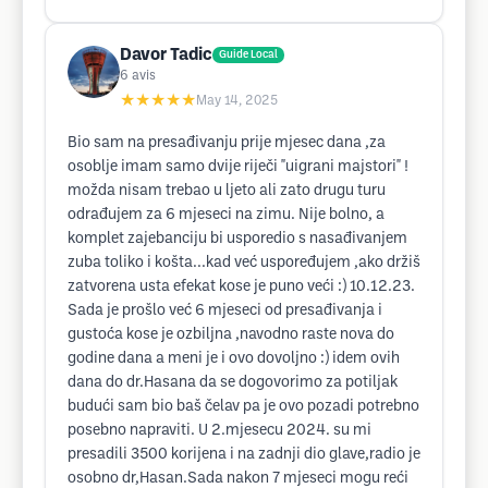
Davor Tadic
Guide Local
6
avis
★★★★★
May 14, 2025
Bio sam na presađivanju prije mjesec dana ,za
osoblje imam samo dvije riječi "uigrani majstori" !
možda nisam trebao u ljeto ali zato drugu turu
odrađujem za 6 mjeseci na zimu. Nije bolno, a
komplet zajebanciju bi usporedio s nasađivanjem
zuba toliko i košta...kad već uspoređujem ,ako držiš
zatvorena usta efekat kose je puno veći :) 10.12.23.
Sada je prošlo već 6 mjeseci od presađivanja i
gustoća kose je ozbiljna ,navodno raste nova do
godine dana a meni je i ovo dovoljno :) idem ovih
dana do dr.Hasana da se dogovorimo za potiljak
budući sam bio baš čelav pa je ovo pozadi potrebno
posebno napraviti. U 2.mjesecu 2024. su mi
presadili 3500 korijena i na zadnji dio glave,radio je
osobno dr,Hasan.Sada nakon 7 mjeseci mogu reći