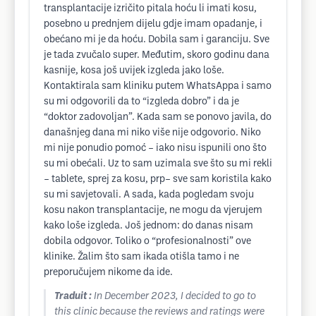
transplantacije izričito pitala hoću li imati kosu,
posebno u prednjem dijelu gdje imam opadanje, i
obećano mi je da hoću. Dobila sam i garanciju. Sve
je tada zvučalo super. Međutim, skoro godinu dana
kasnije, kosa još uvijek izgleda jako loše.
Kontaktirala sam kliniku putem WhatsAppa i samo
su mi odgovorili da to “izgleda dobro” i da je
“doktor zadovoljan”. Kada sam se ponovo javila, do
današnjeg dana mi niko više nije odgovorio. Niko
mi nije ponudio pomoć – iako nisu ispunili ono što
su mi obećali. Uz to sam uzimala sve što su mi rekli
– tablete, sprej za kosu, prp– sve sam koristila kako
su mi savjetovali. A sada, kada pogledam svoju
kosu nakon transplantacije, ne mogu da vjerujem
kako loše izgleda. Još jednom: do danas nisam
dobila odgovor. Toliko o “profesionalnosti” ove
klinike. Žalim što sam ikada otišla tamo i ne
preporučujem nikome da ide.
Traduit :
In December 2023, I decided to go to
this clinic because the reviews and ratings were