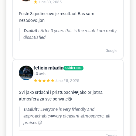
★
June 30, 2025
Posle 3 godine ovo je resultaat Bas sam
nezadovoljan
Traduit :
After 3 years this is the result I am really
dissatisfied
Google
felicio mladin
Guide Local
40
avis
★★★★★
June 28, 2025
Svi jako srdačni i pristupacni❤️jako prijatna
atmosfera za sve pohvale😘
Traduit :
Everyone is very friendly and
approachable❤️very pleasant atmosphere, all
praises😘