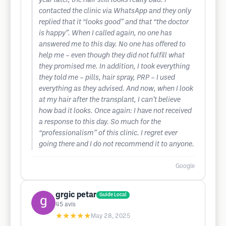
year later, the hair still looks really bad. I
contacted the clinic via WhatsApp and they only
replied that it “looks good” and that “the doctor
is happy”. When I called again, no one has
answered me to this day. No one has offered to
help me – even though they did not fulfill what
they promised me. In addition, I took everything
they told me – pills, hair spray, PRP – I used
everything as they advised. And now, when I look
at my hair after the transplant, I can’t believe
how bad it looks. Once again: I have not received
a response to this day. So much for the
“professionalism” of this clinic. I regret ever
going there and I do not recommend it to anyone.
Google
grgic petar
Guide Local
45
avis
★★★★★
May 28, 2025