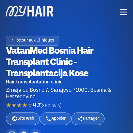
← Retour aux Cliniques
VatanMed Bosnia Hair
Transplant Clinic -
Transplantacija Kose
Hair transplantation clinic
Zmaja od Bosne 7, Sarajevo 71000, Bosnia &
Herzegovina
★★★★☆
4.7
(
360
avis
)
Site Web
Appeler
Partager