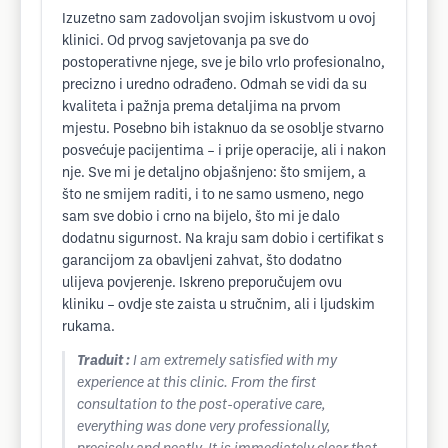
Izuzetno sam zadovoljan svojim iskustvom u ovoj
klinici. Od prvog savjetovanja pa sve do
postoperativne njege, sve je bilo vrlo profesionalno,
precizno i uredno odrađeno. Odmah se vidi da su
kvaliteta i pažnja prema detaljima na prvom
mjestu. Posebno bih istaknuo da se osoblje stvarno
posvećuje pacijentima – i prije operacije, ali i nakon
nje. Sve mi je detaljno objašnjeno: što smijem, a
što ne smijem raditi, i to ne samo usmeno, nego
sam sve dobio i crno na bijelo, što mi je dalo
dodatnu sigurnost. Na kraju sam dobio i certifikat s
garancijom za obavljeni zahvat, što dodatno
ulijeva povjerenje. Iskreno preporučujem ovu
kliniku – ovdje ste zaista u stručnim, ali i ljudskim
rukama.
Traduit :
I am extremely satisfied with my
experience at this clinic. From the first
consultation to the post-operative care,
everything was done very professionally,