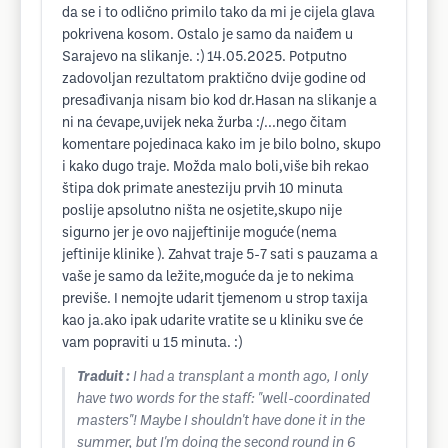
da se i to odlično primilo tako da mi je cijela glava
pokrivena kosom. Ostalo je samo da naiđem u
Sarajevo na slikanje. :) 14.05.2025. Potputno
zadovoljan rezultatom praktično dvije godine od
presađivanja nisam bio kod dr.Hasan na slikanje a
ni na ćevape,uvijek neka žurba :/...nego čitam
komentare pojedinaca kako im je bilo bolno, skupo
i kako dugo traje. Možda malo boli,više bih rekao
štipa dok primate anesteziju prvih 10 minuta
poslije apsolutno ništa ne osjetite,skupo nije
sigurno jer je ovo najjeftinije moguće (nema
jeftinije klinike ). Zahvat traje 5-7 sati s pauzama a
vaše je samo da ležite,moguće da je to nekima
previše. I nemojte udarit tjemenom u strop taxija
kao ja.ako ipak udarite vratite se u kliniku sve će
vam popraviti u 15 minuta. :)
Traduit :
I had a transplant a month ago, I only
have two words for the staff: "well-coordinated
masters"! Maybe I shouldn't have done it in the
summer, but I'm doing the second round in 6