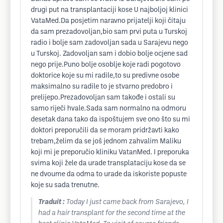
drugi put na transplantaciji kose U najboljoj klinici
VataMed.Da posjetim naravno prijatelji koji čitaju
da sam prezadovoljan,bio sam prvi puta u Turskoj
radio i bolje sam zadovoljan sada u Sarajevu nego
u Turskoj. Zadovoljan sam i dobio bolje ocjene sad
nego prije.Puno bolje osoblje koje radi pogotovo
doktorice koje su mi radile,to su predivne osobe
maksimalno su radile to je stvarno predobro i
prelijepo.Prezadovoljan sam takođe i ostali su
samo riječi hvale.Sada sam normalno na odmoru
desetak dana tako da ispoštujem sve ono što su mi
doktori preporučili da se moram pridržavti kako
trebam,želim da se još jednom zahvalim Maliku
koji mi je preporučio kliniku VatanMed. I preporuka
svima koji žele da urade transplataciju kose da se
ne dvoume da odma to urade da iskoriste popuste
koje su sada trenutne.
Traduit :
Today I just came back from Sarajevo, I
had a hair transplant for the second time at the