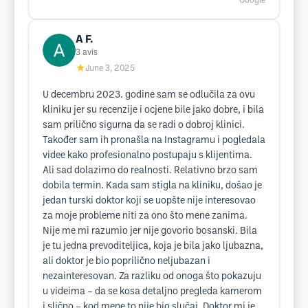
Google
A F.
3
avis
★
June 3, 2025
U decembru 2023. godine sam se odlučila za ovu
kliniku jer su recenzije i ocjene bile jako dobre, i bila
sam prilično sigurna da se radi o dobroj klinici.
Također sam ih pronašla na Instagramu i pogledala
videe kako profesionalno postupaju s klijentima.
Ali sad dolazimo do realnosti. Relativno brzo sam
dobila termin. Kada sam stigla na kliniku, došao je
jedan turski doktor koji se uopšte nije interesovao
za moje probleme niti za ono što mene zanima.
Nije me mi razumio jer nije govorio bosanski. Bila
je tu jedna prevoditeljica, koja je bila jako ljubazna,
ali doktor je bio poprilično neljubazan i
nezainteresovan. Za razliku od onoga što pokazuju
u videima – da se kosa detaljno pregleda kamerom
i slično – kod mene to nije bio slučaj. Doktor mi je