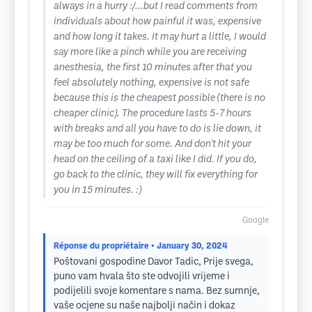
always in a hurry :/...but I read comments from
individuals about how painful it was, expensive
and how long it takes. It may hurt a little, I would
say more like a pinch while you are receiving
anesthesia, the first 10 minutes after that you
feel absolutely nothing, expensive is not safe
because this is the cheapest possible (there is no
cheaper clinic). The procedure lasts 5-7 hours
with breaks and all you have to do is lie down, it
may be too much for some. And don't hit your
head on the ceiling of a taxi like I did. If you do,
go back to the clinic, they will fix everything for
you in 15 minutes. :)
Google
Réponse du propriétaire
• January 30, 2024
Poštovani gospodine Davor Tadic, Prije svega,
puno vam hvala što ste odvojili vrijeme i
podijelili svoje komentare s nama. Bez sumnje,
vaše ocjene su naše najbolji način i dokaz