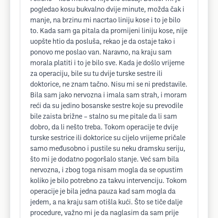
pogledao kosu bukvalno dvije minute, možda čak i
manje, na brzinu mi nacrtao liniju kose i to je bilo
to. Kada sam ga pitala da promijeni liniju kose, nije
uopšte htio da posluša, rekao je da ostaje tako i
ponovo me poslao van. Naravno, na kraju sam
morala platiti i to je bilo sve. Kada je došlo vrijeme
za operaciju, bile su tu dvije turske sestre ili
doktorice, ne znam tačno. Nisu mi se ni predstavile.
Bila sam jako nervozna i imala sam strah, i moram
reći da su jedino bosanske sestre koje su prevodile
bile zaista brižne – stalno su me pitale da li sam
dobro, da li nešto treba. Tokom operacije te dvije
turske sestrice ili doktorice su cijelo vrijeme pričale
samo međusobno i pustile su neku dramsku seriju,
što mi je dodatno pogoršalo stanje. Već sam bila
nervozna, i zbog toga nisam mogla da se opustim
koliko je bilo potrebno za takvu intervenciju. Tokom
operacije je bila jedna pauza kad sam mogla da
jedem, a na kraju sam otišla kući. Što se tiče dalje
procedure, važno mi je da naglasim da sam prije