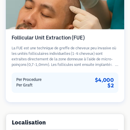
Follicular Unit Extraction (FUE)
La FUE est une technique de greffe de cheveux peu invasive où
les unités folliculaires individuelles (1-4 cheveux) sont
extraites directement de la zone donneuse à l'aide de micro-
poinçons (0,7-1,0mm). Les follicules sont ensuite implantés
dans les sites receveurs des zones dégarnies. Cette méthode
laisse de minuscules cicatrices à peine visibles et permet une
$4,000
Per Procedure
guérison plus rapide par rapport aux méthodes de prélèvement
$2
Per Graft
en bandelette.
Localisation