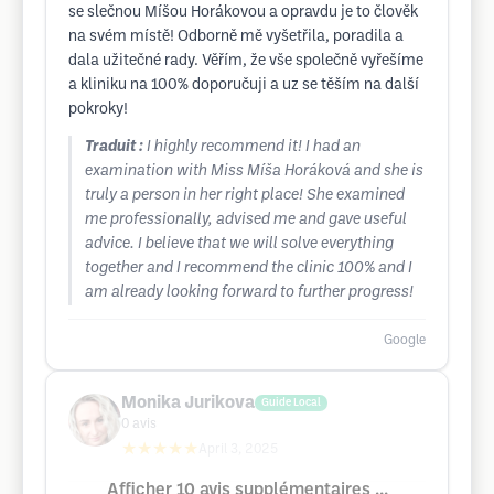
se slečnou Míšou Horákovou a opravdu je to člověk
na svém místě! Odborně mě vyšetřila, poradila a
dala užitečné rady. Věřím, že vše společně vyřešíme
a kliniku na 100% doporučuji a uz se těším na další
pokroky!
Traduit :
I highly recommend it! I had an
examination with Miss Míša Horáková and she is
truly a person in her right place! She examined
me professionally, advised me and gave useful
advice. I believe that we will solve everything
together and I recommend the clinic 100% and I
am already looking forward to further progress!
Google
Monika Jurikova
Guide Local
0
avis
★★★★★
April 3, 2025
Afficher 10 avis supplémentaires ...