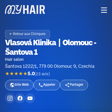
← Retour aux Cliniques
Vlasová Klinika | Olomouc -
Šantova 1
Hair salon
Šantova 1222/1, 779 00 Olomouc 9, Czechia
★★★★★
5.0
(
23
avis
)
Site Web
Appeler
Partager