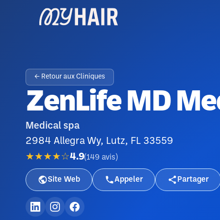
← Retour aux Cliniques
ZenLife MD Me
Medical spa
2984 Allegra Wy, Lutz, FL 33559
★★★★☆
4.9
(
149
avis
)
Site Web
Appeler
Partager