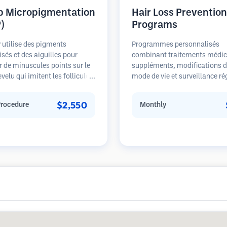
p Micropigmentation
Hair Loss Prevention
)
Programs
utilise des pigments
Programmes personnalisés
isés et des aiguilles pour
combinant traitements médic
 de minuscules points sur le
suppléments, modifications 
evelu qui imitent les follicules
mode de vie et surveillance ré
Cela crée l'illusion d'une tête
pour les patients aux premier
eux plus pleine ou d'une tête
stades de la perte de cheveux
$2,550
Procedure
Monthly
e près. La procédure nécessite
sur la prévention plutôt que la
nces et les résultats peuvent
restauration.
-5 ans avant de nécessiter des
hes.