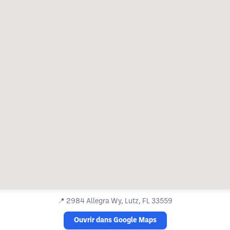
📍
2984 Allegra Wy, Lutz, FL 33559
Ouvrir dans Google Maps