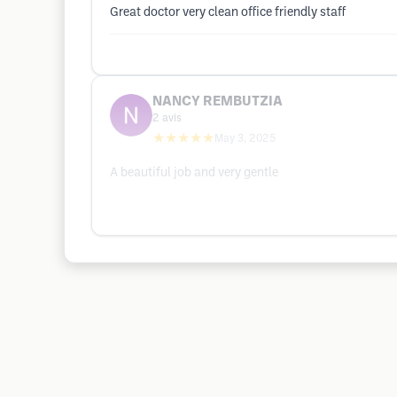
Great doctor very clean office friendly staff
NANCY REMBUTZIA
2
avis
★★★★★
May 3, 2025
A beautiful job and very gentle