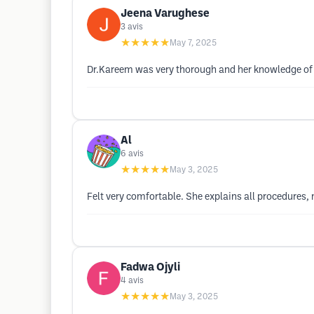
Jeena Varughese
3
avis
★★★★★
May 7, 2025
Dr.Kareem was very thorough and her knowledge of t
Al
6
avis
★★★★★
May 3, 2025
Felt very comfortable. She explains all procedures, 
Fadwa Ojyli
4
avis
★★★★★
May 3, 2025