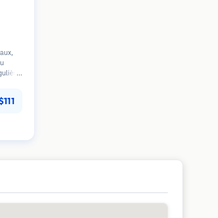
aux,
du
gulière
s
. Focus
$111