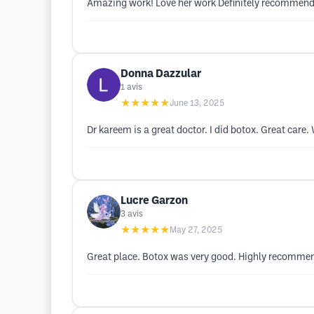
Amazing work! Love her work Definitely recommend
Donna Dazzular
1
avis
★★★★★
June 13, 2025
Dr kareem is a great doctor. I did botox. Great care
Lucre Garzon
3
avis
★★★★★
May 27, 2025
Great place. Botox was very good. Highly recommend