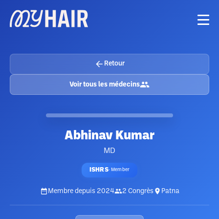
Retour
Voir tous les médecins
Abhinav Kumar
MD
ISHRS
·
Member
Membre depuis
2024
2
Congrès
Patna