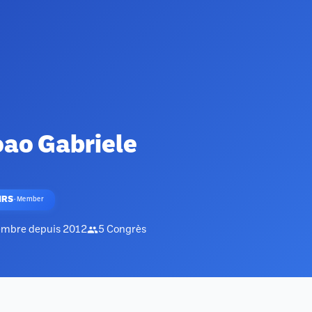
ao Gabriele
HRS
·
Member
mbre depuis
2012
5
Congrès