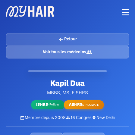
Retour
Voir tous les médecins
Kapil Dua
MBBS, MS, FISHRS
ISHRS
ABHRS
·
Fellow
DIPLOMATE
Membre depuis
2008
16
Congrès
New Delhi