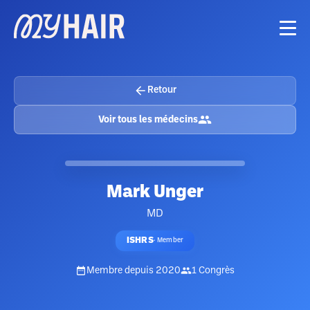
Retour
Voir tous les médecins
Mark Unger
MD
ISHRS
·
Member
Membre depuis
2020
1
Congrès