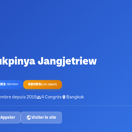
ukpinya Jangjetriew
HRS
ABHRS
·
Member
DIPLOMATE
mbre depuis
2019
4
Congrès
Bangkok
Appeler
Visiter le site