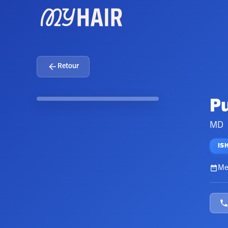
Retour
P
MD
IS
Me