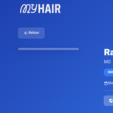
Retour
R
MD
IS
Me