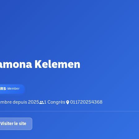
amona Kelemen
HRS
·
Member
mbre depuis
2025
1
Congrès
011720254368
Visiter le site