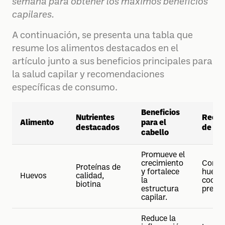
semana para obtener los máximos beneficios
capilares.
A continuación, se presenta una tabla que
resume los alimentos destacados en el
artículo junto a sus beneficios principales para
la salud capilar y recomendaciones
específicas de consumo.
Beneficios
Nutrientes
Recom
Alimento
para el
destacados
de co
cabello
Promueve el
crecimiento
Consu
Proteínas de
y fortalece
huevo 
Huevos
calidad,
la
cocid
biotina
estructura
prefer
capilar.
Reduce la