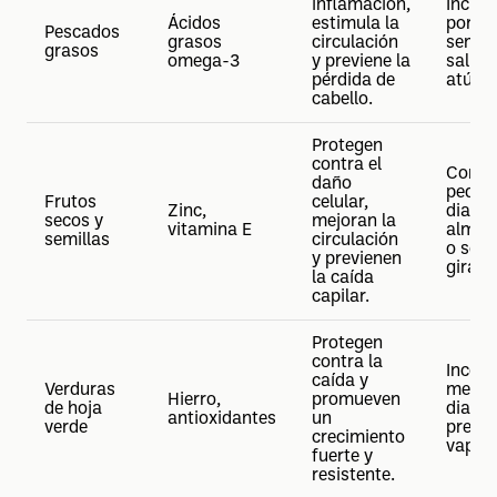
inflamación,
Inclui
Ácidos
estimula la
porci
Pescados
grasos
circulación
seman
grasos
omega-3
y previene la
salmón
pérdida de
atún.
cabello.
Protegen
contra el
Consu
daño
peque
Frutos
celular,
Zinc,
diaria
secos y
mejoran la
vitamina E
almen
semillas
circulación
o semi
y previenen
giraso
la caída
capilar.
Protegen
contra la
Incorp
caída y
Verduras
menos
Hierro,
promueven
de hoja
diaria,
antioxidantes
un
verde
prefer
crecimiento
vapor.
fuerte y
resistente.