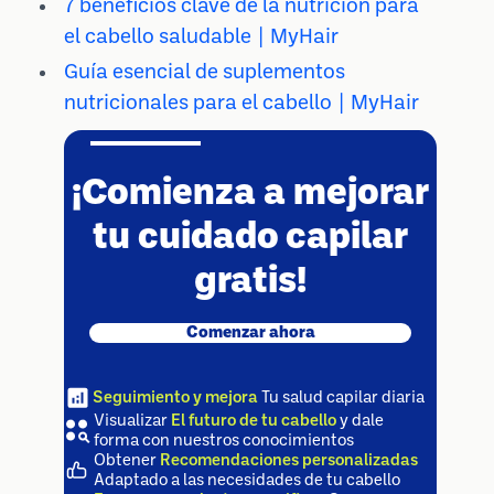
7 beneficios clave de la nutrición para
el cabello saludable | MyHair
Guía esencial de suplementos
nutricionales para el cabello | MyHair
¡Comienza a mejorar
tu cuidado capilar
gratis!
Comenzar ahora
Seguimiento y mejora
Tu salud capilar diaria
Visualizar
El futuro de tu cabello
y dale
forma con nuestros conocimientos
Obtener
Recomendaciones personalizadas
Adaptado a las necesidades de tu cabello