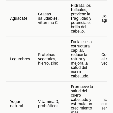
Hidrata los
folículos,
Grasas
previene la
Consu
Aguacate
saludables,
fragilidad y
aguaca
vitamina C
potencia el
brillo del
cabello.
Fortalece la
estructura
capilar,
Proteínas
reduce la
Comer
Legumbres
vegetales,
rotura y
al men
hierro, zinc
mejora la
veces
salud del
cuero
cabelludo.
Promueve la
salud del
cuero
cabelludo y
Incluir
Yogur
Vitamina D,
estimula un
cuatro
natural
probióticos
crecimiento
seman
más