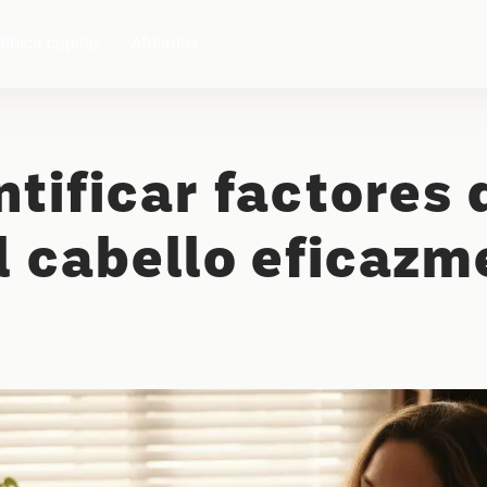
línica capilar
Afiliados
tificar factores 
l cabello eficazm