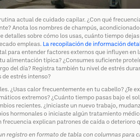
ina actual de cuidado capilar. ¿Con qué frecuencia
nte? Anota los nombres de champús, acondicionador
ye detalles sobre cómo los usas, cuánto tiempo dejas
 secado empleas.
La recopilación de información deta
l para entender factores externos que influyen en la
 tu alimentación típica? ¿Consumes suficiente proteí
argo del día? Registra también tu nivel de estrés du
 de estrés intenso?
es. ¿Usas calor frecuentemente en tu cabello? ¿Te ex
máticos extremos? ¿Cuánto tiempo pasas bajo el sol
mbios recientes. ¿Iniciaste un nuevo trabajo, mudan
os hormonales o iniciaste algún tratamiento médico
recuencia explican patrones de caída o deterioro q
n registro en formato de tabla con columnas para ca