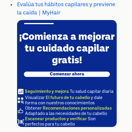
Evalúa tus hábitos capilares y previene
la caída | MyHair
¡Comienza a mejorar
tu cuidado capilar
gratis!
Comenzar ahora
Seguimiento y mejora
Tu salud capilar diaria
Visualizar
El futuro de tu cabello
y dale
forma con nuestros conocimientos
Obtener
Recomendaciones personalizadas
Adaptado a las necesidades de tu cabello
Escanear productos y verificar
Son
perfectos para tu cabello