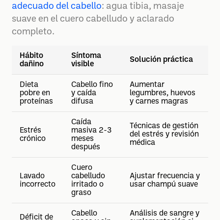
adecuado del cabello
: agua tibia, masaje
suave en el cuero cabelludo y aclarado
completo.
Hábito
Síntoma
Solución práctica
dañino
visible
Dieta
Cabello fino
Aumentar
pobre en
y caída
legumbres, huevos
proteínas
difusa
y carnes magras
Caída
Técnicas de gestión
Estrés
masiva 2-3
del estrés y revisión
crónico
meses
médica
después
Cuero
Lavado
cabelludo
Ajustar frecuencia y
incorrecto
irritado o
usar champú suave
graso
Cabello
Análisis de sangre y
Déficit de