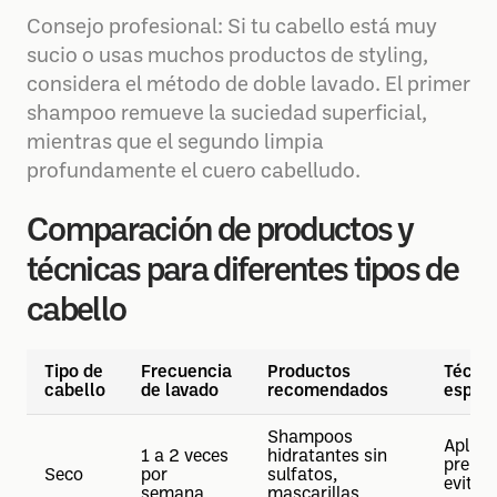
Consejo profesional: Si tu cabello está muy
sucio o usas muchos productos de styling,
considera el método de doble lavado. El primer
shampoo remueve la suciedad superficial,
mientras que el segundo limpia
profundamente el cuero cabelludo.
Comparación de productos y
técnicas para diferentes tipos de
cabello
Tipo de
Frecuencia
Productos
Técni
cabello
de lavado
recomendados
especí
Shampoos
Aplica
1 a 2 veces
hidratantes sin
pre la
Seco
por
sulfatos,
evitar
semana
mascarillas