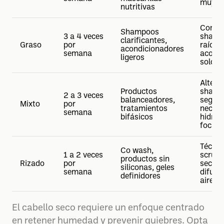
muy ca
nutritivas
Conce
Shampoos
3 a 4 veces
shamp
clarificantes,
Graso
por
raíces,
acondicionadores
semana
acondi
ligeros
solo e
Altern
Productos
shamp
2 a 3 veces
balanceadores,
según
Mixto
por
tratamientos
necesi
semana
bifásicos
hidrat
focali
Técnic
Co wash,
1 a 2 veces
scrunc
productos sin
Rizado
por
secar 
siliconas, geles
semana
difusor
definidores
aire
El cabello seco requiere un enfoque centrado
en retener humedad y prevenir quiebres. Opta