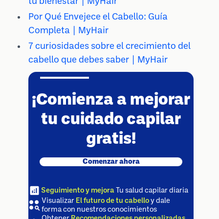
tu bienestar | MyHair
Por Qué Envejece el Cabello: Guía
Completa | MyHair
7 curiosidades sobre el crecimiento del
cabello que debes saber | MyHair
¡Comienza a mejorar
tu cuidado capilar
gratis!
Comenzar ahora
Seguimiento y mejora
Tu salud capilar diaria
Visualizar
El futuro de tu cabello
y dale
forma con nuestros conocimientos
Obtener
Recomendaciones personalizadas