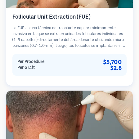
Follicular Unit Extraction (FUE)
La FUE es una técnica de trasplante capilar mínimamente
invasiva en la que se extraen unidades foliculares individuales
(1-4 cabellos) directamente del área donante utilizando micro
punzones (0.7-1.0mm). Luego, los folículos se implantan en las
áreas receptoras de calvicie. Este método deja cicatrices
diminutas y apenas visibles, y permite una curación más rápida
$5,700
Per Procedure
en comparación con los métodos de extracción de tiras.
$2.8
Per Graft