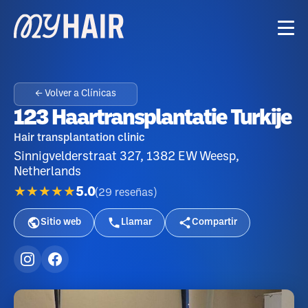
← Volver a Clínicas
123 Haartransplantatie Turkije
Hair transplantation clinic
Sinnigvelderstraat 327, 1382 EW Weesp,
Netherlands
★★★★★
5.0
(
29
reseñas
)
Sitio web
Llamar
Compartir