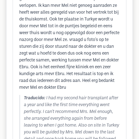
verlopen. Ik kan mevr Mel niet genoeg aanraden ze
heeft weer alles geregeld van voor het vertrek tot bij
de thuiskomst. Ook ter plaatse in Turkye wordt u
door mevr Mel tot in de puntjes begeleid en eens
weer thuis wordt u nog opgevolgd door een perfecte
nazorg door mevr Mel ze. vraagd u foto's op te
sturen die zij door stuurd naar de dokter en u dan
zegt wat u hoefd te doen dus ook nog eens een
perfecte samen, werking tussen mevr Mel en dokter
Ebru. Ook is het eenheel fijne kliniek en een zeer
kundige arts mevr Ebru. Het resultaat is top en ik
raad dus iedereen dit adres aan. Heel erg bedankt
mevr Mel en dokter Ebru
Traducido:
I had my second hair transplant after
a year and like the first time everything went
perfectly. I can't recommend Mrs. Mel enough,
she arranged everything again from before
leaving to when I got home. Also on site in Turkey
you will be guided by Mrs. Mel down to the last