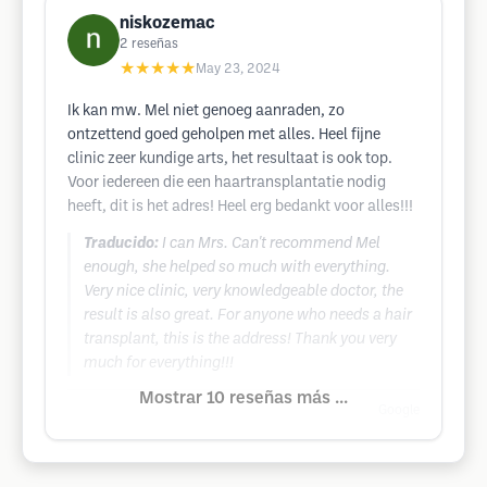
niskozemac
2
reseñas
★★★★★
May 23, 2024
Ik kan mw. Mel niet genoeg aanraden, zo
ontzettend goed geholpen met alles. Heel fijne
clinic zeer kundige arts, het resultaat is ook top.
Voor iedereen die een haartransplantatie nodig
heeft, dit is het adres! Heel erg bedankt voor alles!!!
Traducido:
I can Mrs. Can't recommend Mel
enough, she helped so much with everything.
Very nice clinic, very knowledgeable doctor, the
result is also great. For anyone who needs a hair
transplant, this is the address! Thank you very
much for everything!!!
Mostrar 10 reseñas más ...
Google