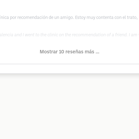
ínica por recomendación de un amigo. Estoy muy contenta con el trato,
Valencia and I went to the clinic on the recommendation of a friend. I a
Mostrar 10 reseñas más ...