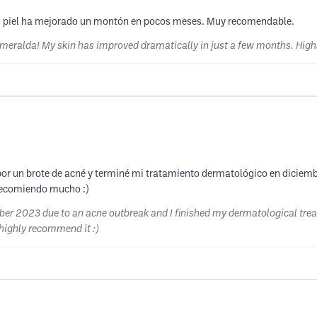
Mi piel ha mejorado un montón en pocos meses. Muy recomendable.
 Esmeralda! My skin has improved dramatically in just a few months. Hi
3 por un brote de acné y terminé mi tratamiento dermatológico en dici
 recomiendo mucho :)
ember 2023 due to an acne outbreak and I finished my dermatological tr
I highly recommend it :)