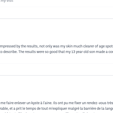
 my visit
 impressed by the results, not only was my skin much clearer of age spot
d to describe. The results were so good that my 13 year old son made a 
 me faire enlever un kyste à l'aine. Ils ont pu me fixer un rendez-vous trè
rable, et a prit le temps de tout m'expliquer malgré la barrière de la lang