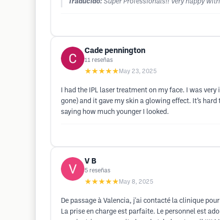
Traducido:
Super Professionals!! Very happy with
Cade pennington
11
reseñas
★★★★★
May 23, 2025
I had the IPL laser treatment on my face. I was very
gone) and it gave my skin a glowing effect. It’s har
saying how much younger I looked.
V B
5
reseñas
★★★★★
May 8, 2025
De passage à Valencia, j'ai contacté la clinique pour
La prise en charge est parfaite. Le personnel est ado