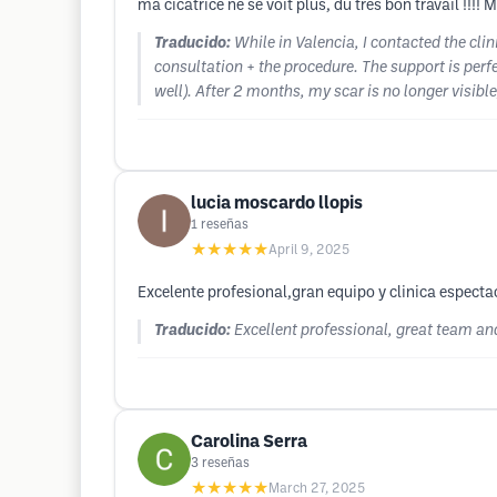
ma cicatrice ne se voit plus, du très bon travail !!!! 
Traducido:
While in Valencia, I contacted the cli
consultation + the procedure. The support is perfe
well). After 2 months, my scar is no longer visibl
lucia moscardo llopis
1
reseñas
★★★★★
April 9, 2025
Excelente profesional,gran equipo y clinica especta
Traducido:
Excellent professional, great team an
Carolina Serra
3
reseñas
★★★★★
March 27, 2025