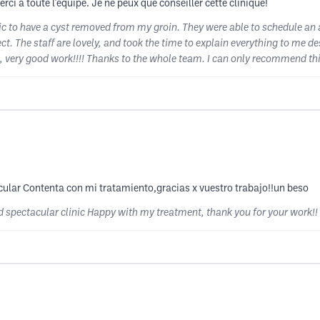
Merci à toute l'équipe. Je ne peux que conseiller cette clinique!
nic to have a cyst removed from my groin. They were able to schedule an
ct. The staff are lovely, and took the time to explain everything to me de
e, very good work!!!! Thanks to the whole team. I can only recommend this
cular Contenta con mi tratamiento,gracias x vuestro trabajo!!un beso
d spectacular clinic Happy with my treatment, thank you for your work!! 