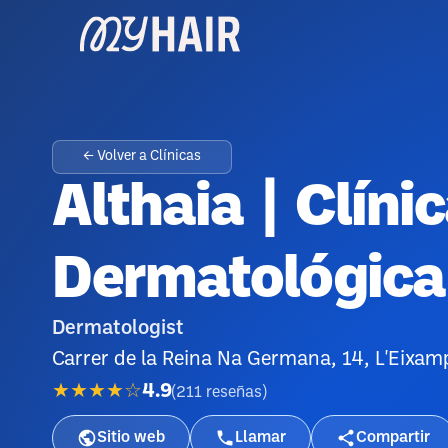
← Volver a Clínicas
Althaia | Clíni
Dermatológica
Dermatologist
Carrer de la Reina Na Germana, 14, L'Eixam
★★★★☆
4.9
(
211
reseñas
)
Sitio web
Llamar
Compartir