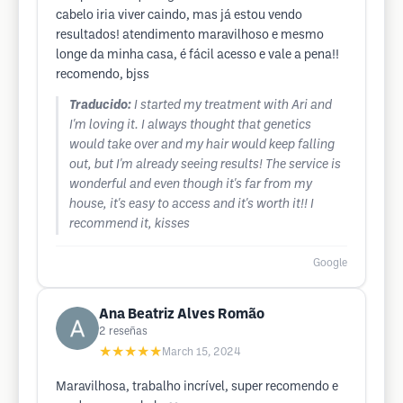
cabelo iria viver caindo, mas já estou vendo
resultados! atendimento maravilhoso e mesmo
longe da minha casa, é fácil acesso e vale a pena!!
recomendo, bjss
Traducido:
I started my treatment with Ari and
I'm loving it. I always thought that genetics
would take over and my hair would keep falling
out, but I'm already seeing results! The service is
wonderful and even though it's far from my
house, it's easy to access and it's worth it!! I
recommend it, kisses
Google
Ana Beatriz Alves Romão
2
reseñas
★★★★★
March 15, 2024
Maravilhosa, trabalho incrível, super recomendo e