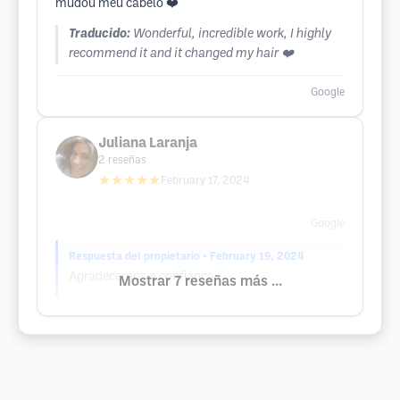
mudou meu cabelo ❤️
Traducido:
Wonderful, incredible work, I highly
recommend it and it changed my hair ❤️
Google
Juliana Laranja
2
reseñas
★★★★★
February 17, 2024
Google
Respuesta del propietario
• February 19, 2024
Agradecemos a confiança.
Mostrar 7 reseñas más ...