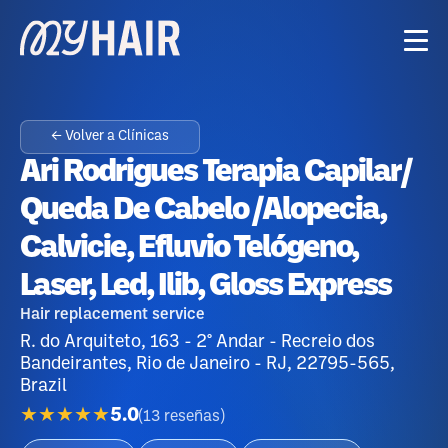
← Volver a Clínicas
Ari Rodrigues Terapia Capilar/
Queda De Cabelo /Alopecia,
Calvicie, Efluvio Telógeno,
Laser, Led, Ilib, Gloss Express
Hair replacement service
R. do Arquiteto, 163 - 2° Andar - Recreio dos
Bandeirantes, Rio de Janeiro - RJ, 22795-565,
Brazil
★★★★★
5.0
(
13
reseñas
)