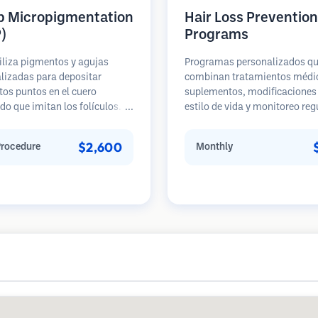
p Micropigmentation
Hair Loss Prevention
)
Programs
iliza pigmentos y agujas
Programas personalizados q
lizadas para depositar
combinan tratamientos médi
os puntos en el cuero
suplementos, modificaciones 
do que imitan los folículos
estilo de vida y monitoreo reg
. Esto crea la ilusión de una
para pacientes en etapas te
era más densa o de una cabeza
de pérdida de cabello. Enfoque
$2,600
Procedure
Monthly
afeitada. El procedimiento
prevención en lugar de la
e de 2 a 4 sesiones y los
restauración.
dos pueden durar de 3 a 5
tes de necesitar retoques.