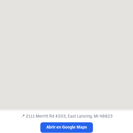
📍
2111 Merritt Rd #203, East Lansing, MI 48823
Abrir en Google Maps