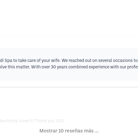
i Spa to take care of your wife. We reached out on several occasions to
olve this matter. With over 30 years combined experience with our profe
solutely loved it! Thank you Jill!!
Mostrar 10 reseñas más ...