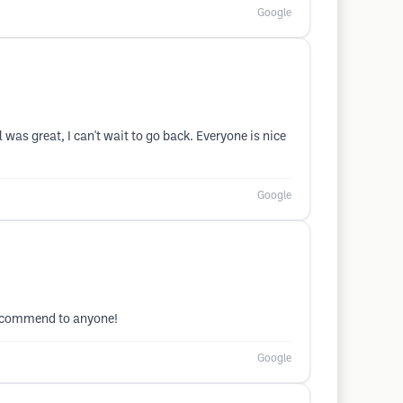
Google
was great, I can't wait to go back. Everyone is nice
Google
 recommend to anyone!
Google