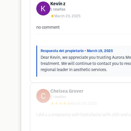
Kevin z
1
reseñas
★
March 20, 2025
no comment
Respuesta del propietario
• March 19, 2025
Dear Kevin, we appreciate you trusting Aurora Med
treatment. We will continue to contact you to res
regional leader in aesthetic services.
Chelsea Grover
2
reseñas
★★★★★
March 20, 2025
I did a a pregnancy safe hydrafacial with Jillh and ab