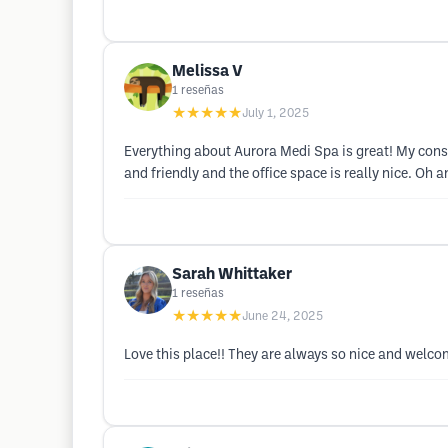
Melissa V
1
reseñas
★★★★★
July 1, 2025
Everything about Aurora Medi Spa is great! My consul
and friendly and the office space is really nice. Oh
Sarah Whittaker
1
reseñas
★★★★★
June 24, 2025
Love this place!! They are always so nice and welco