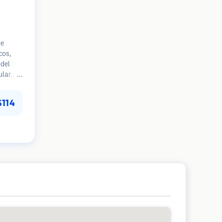
ue
cos,
del
ular
mpranas
 en la
$114