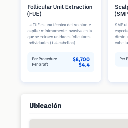
Follicular Unit Extraction
Scal
(FUE)
(SMP
La FUE es una técnica de trasplante
SMP ut
capilar mínimamente invasiva en la
especia
que se extraen unidades foliculares
diminut
individuales (1-4 cabellos)
cabellu
directamente del área donante
pilosos
utilizando micro punzones (0.7-
cabell
$8,700
Per Procedure
Per 
1.0mm). Luego, los folículos se
recién 
$4.4
Per Graft
implantan en las áreas receptoras de
requier
calvicie. Este método deja cicatrices
resulta
diminutas y apenas visibles, y
años an
permite una curación más rápida en
comparación con los métodos de
extracción de tiras.
Ubicación