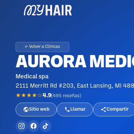
← Volver a Clínicas
AURORA MEDI
Medical spa
2111 Merritt Rd #203, East Lansing, MI 48
★★★★☆
4.9
(
495
reseñas
)
Sitio web
Llamar
Compartir